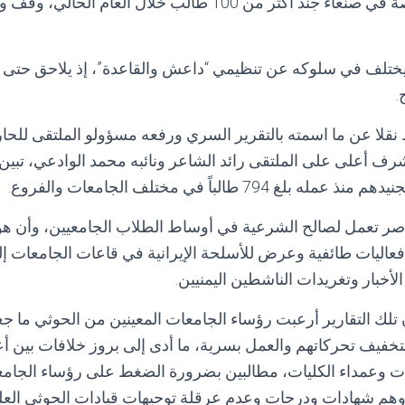
إحدى الجامعات الخاصة في صنعاء جند أكثر من 100 طالب خلال ا
 يختلف في سلوكه عن تنظيمي “داعش والقاعدة”، إذ يلاحق حتى 
.
لا عن ما اسمته بالتقرير السري ورفعه مسؤولو الملتقى للح
 أعلى على الملتقى رائد الشاعر ونائبه محمد الوادعي، تبين 
79 طالباً في مختلف الجامعات والفروع.
ناصر تعمل لصالح الشرعية في أوساط الطلاب الجامعيين، وأن هؤ
 فعاليات طائفية وعرض للأسلحة الإيرانية في قاعات الجامعات إل
أخبار وتغريدات الناشطين اليمنيين.
 تلك التقارير أرعبت رؤساء الجامعات المعينين من الحوثي ما
لتخفيف تحركاتهم والعمل بسرية، ما أدى إلى بروز خلافات بين أ
عات وعمداء الكليات، مطالبين بضرورة الضغط على رؤساء الجامع
هم شهادات ودرجات وعدم عرقلة توجيهات قيادات الحوثي العليا