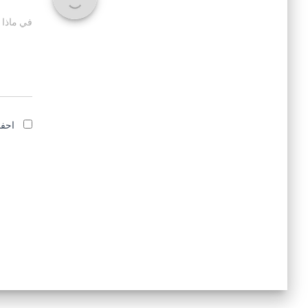
في ماذا 
احفظ