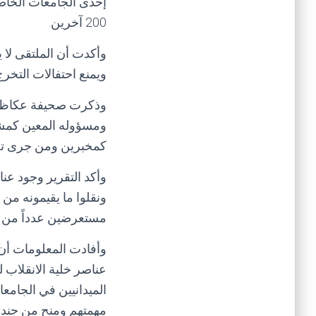
200 آخرين.
وأكدت أن الملتقى لا
ويمنع احتفالات التخرج
وذكرت صحيفة عكاظ نق
ومسؤوله المعين كمشرف
كمخبرين ومن جرى تجنيدهم منذ عمله بلغ 4
وأكد التقرير وجود ع
ونقلوا ما يقيمونه من
مستعرضين عدداً من ال
وأفادت المعلومات أن
عناصر خلية الانقلاب 
الميدانيين في الجام
مهمتهم ومنح من جندو