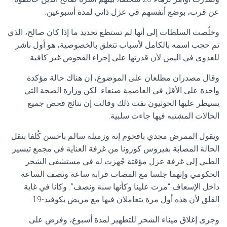
عن قرب، بوضع أنفسهم في عزل ذاتي لمدة أسبوعين.
وخلُصت السلطات إلى أنها لم تستطع تحديد ما إذا كان صالح، الذي
تم حجب اسمه بالكامل لأسباب تتعلق بالخصوصية، هو أول ناشر
للعدوى في اليمن لأن قدرتها على إجراء الفحوص غير كافية.
وقال مصدران مطلعان على الموضوع، إن هناك حالة مؤكدة
واحدة على الأقل في العاصمة صنعاء. لكن وزارة الصحة التي
يسيطر عليها الحوثيون نفت ذلك وقالت إن نتائج فحص جميع
الحالات المشتبه فيها جاءت سلبية.
ويقول الممرض مجدي باقحوم إنه وزميله سالم باحسن كُلفا بنقل
الحالة المصابة بفيروس كورونا من غرفة العناية في مجمع تيسير
الطبي إلى غرفة عزل مؤقتة جُهزت له في مستشفى الشحر
الحكومي وإنهما جلسا مع المصاب قرابة ساعة ونصف الساعة
داخل الإسعاف “مرت علينا وكأنها سنة ونصف”. وكانا في غاية
القلق لأن هذه أول مرة يتعاملان فيها مع مريض بكوفيد-19.
وجرى إغلاق ميناء الشحر للتطهير لمدة أسبوع، وفرض على