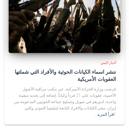
أخبار اليمن
ننشر اسماء الكيانات الحوثية والأفراد التي شملتها
العقوبات الأمريكية
فرضت وزارة الخزانة الأميركية، عبر مكتب مراقبة الأصول
الأجنبية، عقوبات على 21 فرداً وكياناً، إضافة إلى تحديد سفينة
واحدة، لدورهم في تمويل وتسليح جماعة الحوثيين المدعومة من
إيران. ننشر الكيانات والافراد التابعة لمليشيا الحوثي والتي
اقرأ المزيد…