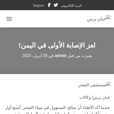
البريد الإلكتروني
Telegram
تبديل ال
لعز الإصابة الأولى في اليمن!
نشرت من قبل
admin
في
28 أبريل، 2020
خبان برس| وكالات
عندما أكد الأطباء أن صالح، المسؤول في ميناء الشحر، أصبح أول
يمني تتأكد إصابته بمرض كوفيد-19، سارعت السلطات بتتبع