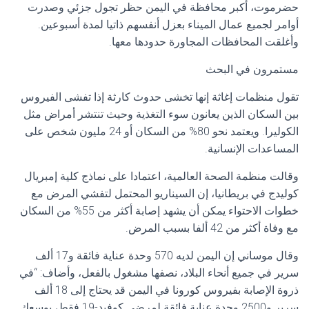
حضرموت، أكبر محافظة في اليمن حظر تجول جزئي وصدرت
أوامر لجميع عمال الميناء بعزل أنفسهم ذاتيا لمدة أسبوعين.
وأغلقت المحافظات المجاورة حدودها معها.
مستمرون في البحث
تقول منظمات إغاثة إنها تخشى حدوث كارثة إذا تفشى الفيروس
بين السكان الذين يعانون سوء التغذية وحيث تنتشر أمراض مثل
الكوليرا. ويعتمد نحو 80% من السكان أو 24 مليون شخص على
المساعدات الإنسانية.
وقالت منظمة الصحة العالمية، اعتمادا على نماذج كلية إمبريال
كوليدج في بريطانيا، إن السيناريو المحتمل لتفشي المرض مع
خطوات الاحتواء يمكن أن يشهد إصابة أكثر من 55% من السكان
مع وفاة أكثر من 42 ألفا بسبب المرض.
وقال موساني إن اليمن لديه 570 وحدة عناية فائقة و17 ألف
سرير في جميع أنحاء البلاد، نصفها مشغول بالفعل، وأضاف: “في
ذروة الإصابة بفيروس كورونا في اليمن قد يحتاج إلى 18 ألف
سرير و2500 وحدة عناية فائقة لمرضى كوفيد-19 فقط، بوسعك