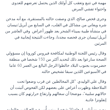
مهمة في تتبع وتعقب كل أولئك الذين يحتمل تعرضهم للعدوى
واحتواء تفشي المرض.
وجرى فحص صالح، الذي وصفت حالته بالمستقرة، مع أنه مدخن
شره ويعاني من مشاكل في القلب، في السابع من أبريل/نيسان
في منشأة طبية بميناء الشحر بعد ظهور أعراض. وفي العاشر من
أبريل/نيسان جرى فحصه مجددا، وجاءت النتيجة إيجابية في
المرتين.
وقال رئيس اللجنة الوطنية لمكافحة فيروس كورونا إن مسؤولي
الصحة سارعوا بعد ذلك لتحديد أكثر من 150 شخصا في منطقة
حضرموت بجنوب البلاد خالطوا الرجل البالغ من العمر 60 عاما
في الأسبوعين اللذين سبقا تشخيص حالته.
وقال علي الوليدي: “كل المخالطين عن قرب وضعوا تحت
الملاحظة وظهرت أعراض على بعضهم لكن الفحوص أثبتت أن
حالاتهم سلبية”، موضحا أن سعالهم وارتفاع حرارتهم كان بسبب
إنفلونزا عادية.
وصدرت أوامر لزهاء 20 شخصا، بينهم أُسرة صالح الذين خالطوه