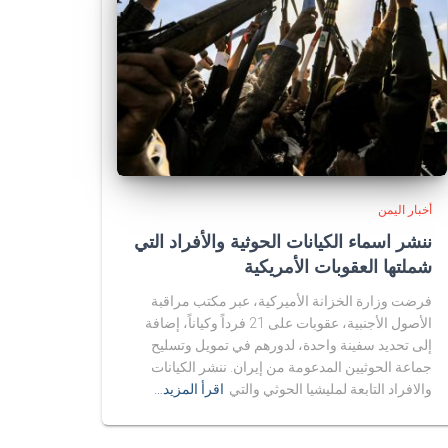
أخبار اليمن
ننشر اسماء الكيانات الحوثية والأفراد التي
شملتها العقوبات الأمريكية
فرضت وزارة الخزانة الأميركية، عبر مكتب مراقبة
الأصول الأجنبية، عقوبات على 21 فرداً وكياناً، إضافة
إلى تحديد سفينة واحدة، لدورهم في تمويل وتسليح
جماعة الحوثيين المدعومة من إيران. ننشر الكيانات
والافراد التابعة لمليشيا الحوثي والتي
اقرأ المزيد…