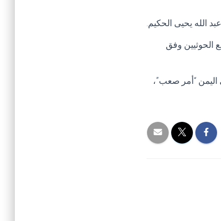
د الله يحيى الحكيم.
 الحوثيين وفق
 اليمن “أمر صعب”،