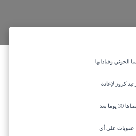
الحوثي وقياداتها
يد كروز لإعادة
ويطالب مشروع القانون المقدم للكونغرس، بفرض عقوبات على الحوثيين في مدة أقصاها 30 يوما بعد
ض عقوبات على أي