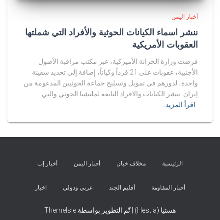
أخبار اليمن
ننشر اسماء الكيانات الحوثية والأفراد التي شملتها
العقوبات الأمريكية
فرضت وزارة الخزانة الأميركية، عبر مكتب مراقبة الأصول
الأجنبية، عقوبات على 21 فرداً وكياناً، إضافة إلى تحديد سفينة
واحدة، لدورهم في تمويل وتسليح جماعة الحوثيين المدعومة من
إيران. ننشر الكيانات والافراد التابعة لمليشيا الحوثي والتي
اقرأ المزيد…
الرئيسية
مخلاف خبان
أخبار اليمن
أخبار إب
أخبار المقاومة
أقليم الجند
عربي ودولي
اخبار
هستيا (Hestia) | تّم التطوير بواسطة
ThemeIsle