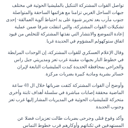
تواصل القوات المشتركة التنكيل بالمليشيا الحوثية في مختلف
جبهات الساحل الغربي تزامنا مع هزائمها الساحقة والمتواصلة
جنوب مأرب بعد تحرير شبوة على يد احتياط ألوية العمالقة- إحدى
تشكيلات القوات المشتركة، والتي انتقلت شرقا ضمن عملية
إعادة التموضع والانتشار التي نفذتها المشتركة للتخلص من قيود
اتفاق ستوكهولم المشؤوم في الحديدة غربا.
وقال الإعلام العسكري للقوات المشتركة، إن الوحدات المرابطة
في خطوط النار بجبهات مقبنة غرب تعز ومديريتي جبل راس
والجراحي بمحافظة الحديدة كبدت المليشيات التابعة لإيران
خسائر بشرية ومادية كبيرة بضربات مركزة.
وأوضح أن القوات المشتركة كثفت ضرباتها خلال ال 48 ساعة
الماضية محققة إصابات مباشرة في سلسلة أهداف ثابتة وأخرى
متحركة للمليشيات الحوثية في المديريات المشار إليها غرب تعز
وجنوب الحديدة.
وأكد وقوع قتلى وجرحى بضربات طالت تعزيزات فضلا عن
المستهدفين في ثكناتهم وأوكارهم قرب خطوط التماس.