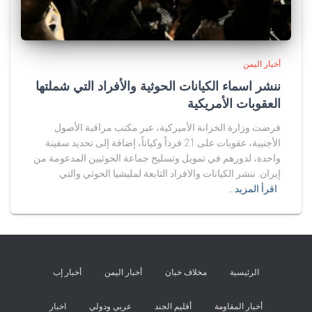
أخبار اليمن
ننشر اسماء الكيانات الحوثية والأفراد التي شملتها
العقوبات الأمريكية
فرضت وزارة الخزانة الأميركية، عبر مكتب مراقبة الأصول
الأجنبية، عقوبات على 21 فرداً وكياناً، إضافة إلى تحديد سفينة
واحدة، لدورهم في تمويل وتسليح جماعة الحوثيين المدعومة من
إيران. ننشر الكيانات والافراد التابعة لمليشيا الحوثي والتي
اقرأ المزيد…
الرئيسية
مخلاف خبان
أخبار اليمن
أخبار إب
أخبار المقاومة
أقليم الجند
عربي ودولي
اخبار