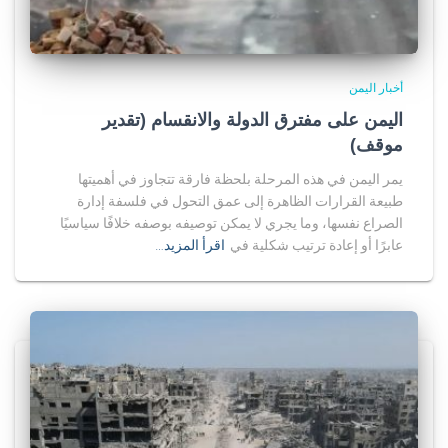
أخبار اليمن
اليمن على مفترق الدولة والانقسام (تقدير
موقف)
يمر اليمن في هذه المرحلة بلحظة فارقة تتجاوز في أهميتها
طبيعة القرارات الظاهرة إلى عمق التحول في فلسفة إدارة
الصراع نفسها، وما يجري لا يمكن توصيفه بوصفه خلافًا سياسيًا
عابرًا أو إعادة ترتيب شكلية في
اقرأ المزيد…