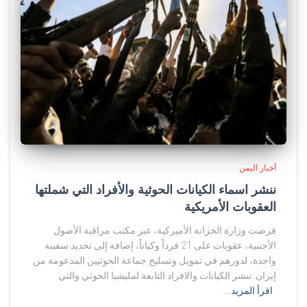
أخبار اليمن
ننشر اسماء الكيانات الحوثية والأفراد التي شملتها
العقوبات الأمريكية
فرضت وزارة الخزانة الأميركية، عبر مكتب مراقبة الأصول
الأجنبية، عقوبات على 21 فرداً وكياناً، إضافة إلى تحديد سفينة
واحدة، لدورهم في تمويل وتسليح جماعة الحوثيين المدعومة من
إيران. ننشر الكيانات والافراد التابعة لمليشيا الحوثي والتي
اقرأ المزيد…