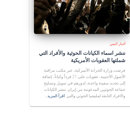
أخبار اليمن
ننشر اسماء الكيانات الحوثية والأفراد التي
شملتها العقوبات الأمريكية
فرضت وزارة الخزانة الأميركية، عبر مكتب مراقبة
الأصول الأجنبية، عقوبات على 21 فرداً وكياناً، إضافة
إلى تحديد سفينة واحدة، لدورهم في تمويل وتسليح
جماعة الحوثيين المدعومة من إيران. ننشر الكيانات
والافراد التابعة لمليشيا الحوثي والتي
اقرأ المزيد…