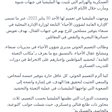
العسكرية والهزائم التي مُنيت بها المليشيا في جبهات شبوة
ومأرب خلال الأايام الاخيرة.
ووجهت المليشيا في تعميم لها الأحد 30 يناير 2022، عبر ما تسمى
“الإدارة العامة لشؤون الأحياء” التابعة لوزارة الإدارة المحلية في
صنعاء بتوفير مسلحين للزج بهم في جبهات القتال، بهدف تعويض
خسائرها البشرية والنقص في المقاتلين.
وطالب التعميم الحوثي مديري شؤون الأحياء في مديريات صنعاء،
ومشايخ عقال الأحياء، بالتنسيق مع ما يعرف بـ”مكاتب التعبئة
العامة”، لتحشيد المواطنين وإجبارهم على الانخراط في دورات
للتدريب العسكري.
كما ألزم التعميم الحوثي، كل عاقل حارة بتوفير خمسة أشخاص،
والسعي الحثيث لتحقيق هذا الهدف، في إشارة واضحة إلى
الصعوبة التي تواجهها المليشيات في عملية التعبئة والتحشيد.
وتضمنت الدورات التي نظمتها المليشيا بحسب التعميم، ثلاث
محاور ذات طابع قتالي وعسكري، حيث شملت جوانب “النوعية،
والخاصة، والعسكرية” .