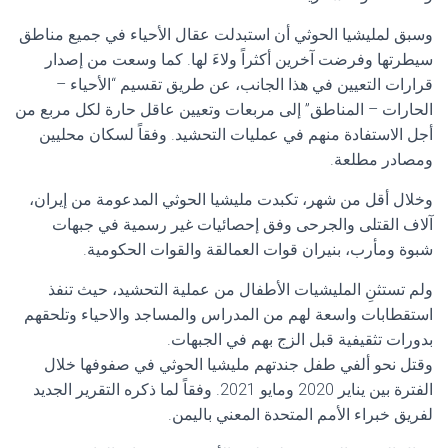
وسبق لمليشيا الحوثي أن استبدلت عقال الأحياء في جميع مناطق
سيطرتها وفرضت آخرين أكثراً ولاءَ لها. كما وسعت من إصدار
قرارات التعيين في هذا الجانب، عن طريق تقسيم “الأحياء –
الحارات – المناطق” إلى مربعات وتعيين عاقل حارة لكل مربع من
أجل الاستفادة منهم في عمليات التحشيد. وفقاً لسكان محليين
ومصادر مطلعة.
وخلال أقل من شهر، تكبدت مليشيا الحوثي المدعومة من إيران،
آلاف القتلى والجرحى وفق إحصائيات غير رسمية في جبهات
شبوة ومأرب، بنيران قوات العمالقة والقوات الحكومية.
ولم تستثنِ المليشيات الأطفال من عملية التحشيد، حيث تنفذ
استقطابات واسعة لهم من المدراس والمساجد والاحياء وتلحقهم
بدورات تثقيفية قبل الزج بهم في الجبهات.
وقتل نحو ألفي طفل جندتهم مليشيا الحوثي في صفوفها خلال
الفترة بين يناير 2020 ومايو 2021. وفقاً لما ذكره التقرير الجديد
لفريق خبراء الأمم المتحدة المعني باليمن.