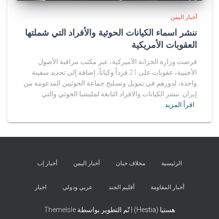
أخبار اليمن
ننشر اسماء الكيانات الحوثية والأفراد التي شملتها
العقوبات الأمريكية
فرضت وزارة الخزانة الأميركية، عبر مكتب مراقبة الأصول
الأجنبية، عقوبات على 21 فرداً وكياناً، إضافة إلى تحديد سفينة
واحدة، لدورهم في تمويل وتسليح جماعة الحوثيين المدعومة من
إيران. ننشر الكيانات والافراد التابعة لمليشيا الحوثي والتي
اقرأ المزيد…
الرئيسية
مخلاف خبان
أخبار اليمن
أخبار إب
أخبار المقاومة
أقليم الجند
عربي ودولي
اخبار
هستيا (Hestia) | تّم التطوير بواسطة
ThemeIsle