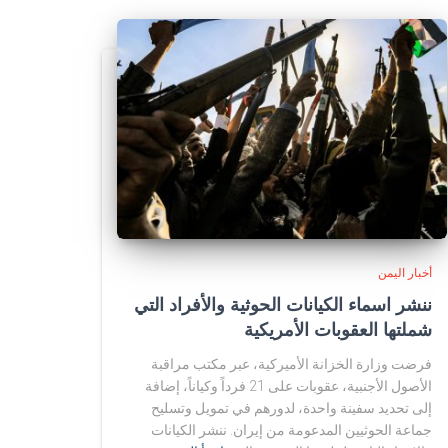
أخبار اليمن
ننشر اسماء الكيانات الحوثية والأفراد التي
شملتها العقوبات الأمريكية
فرضت وزارة الخزانة الأميركية، عبر مكتب مراقبة
الأصول الأجنبية، عقوبات على 21 فرداً وكياناً، إضافة
إلى تحديد سفينة واحدة، لدورهم في تمويل وتسليح
جماعة الحوثيين المدعومة من إيران. ننشر الكيانات