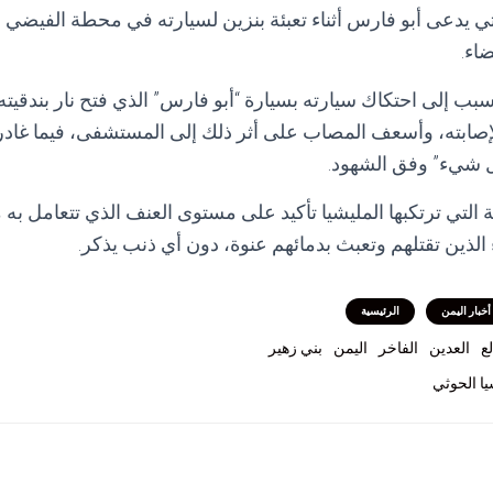
يدعى أبو فارس أثناء تعبئة بنزين لسيارته في محطة الفيضي 
اء.
بب إلى احتكاك سيارته بسيارة “أبو فارس” الذي فتح نار بندقيته
لإصابته، وأسعف المصاب على أثر ذلك إلى المستشفى، فيما غادر 
ل شيء” وفق الشهود.
التي ترتكبها المليشيا تأكيد على مستوى العنف الذي تتعامل به م
اء الذين تقتلهم وتعبث بدمائهم عنوة، دون أي ذنب يذكر.
أخبار اليمن
الرئيسية
ع
العدين
الفاخر
اليمن
بني زهير
ا الحوثي