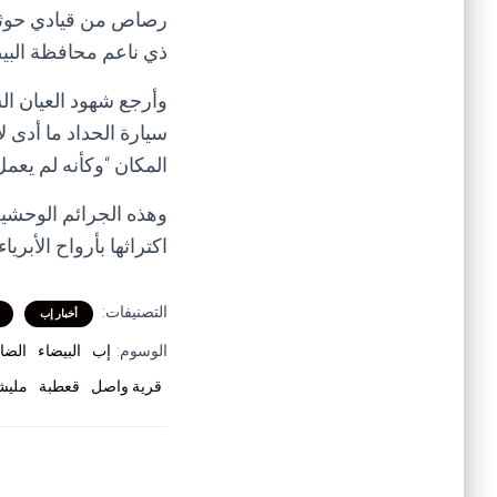
رصاص من قيادي حوثي 
ذي ناعم محافظة البيض
وأرجع شهود العيان الس
سيارة الحداد ما أدى 
المكان “وكأنه لم يعم
وهذه الجرائم الوحشية 
اكتراثها بأرواح الأبري
التصنيفات:
أخبار إب
الوسوم:
إب
البيضاء
الضال
قرية واصل
قعطبة
مليشي