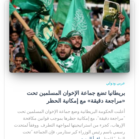
عربي ودولي
بريطانيا تضع جماعة الإخوان المسلمين تحت
«مراجعة دقيقة» مع إمكانية الحظر
أعلنت الحكومة البريطانية وضع جماعة الإخوان المسلمين تحت
“مراجعة دقيقة”، مع إمكانية حظرها بموجب قوانين مكافحة
الإرهاب، كجزء من استراتيجيتها لمواجهة التطرف. ووفقاً لمتحدث
رسمي باسم رئيس الوزراء كير ستارمر، فإن الجماعة “تحت
النظر” للحظر
اقرأ المزيد…