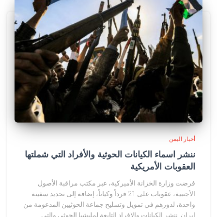
أخبار اليمن
ننشر اسماء الكيانات الحوثية والأفراد التي شملتها
العقوبات الأمريكية
فرضت وزارة الخزانة الأميركية، عبر مكتب مراقبة الأصول
الأجنبية، عقوبات على 21 فرداً وكياناً، إضافة إلى تحديد سفينة
واحدة، لدورهم في تمويل وتسليح جماعة الحوثيين المدعومة من
إيران. ننشر الكيانات والافراد التابعة لمليشيا الحوثي والتي