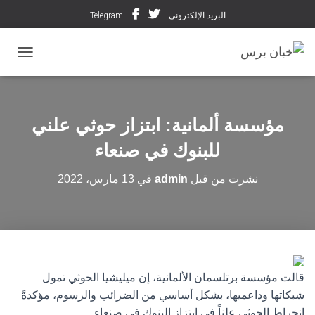
البريد الإلكتروني
Telegram
تبديل ال
مؤسسة ألمانية: ابتزاز حوثي علني
للبنوك في صنعاء
نشرت من قبل
admin
في
13 مارس، 2022
قالت مؤسسة برتلسمان الألمانية، إن ميليشيا الحوثي تمول
شبكاتها وداعميها، بشكل أساسي من الضرائب والرسوم، مؤكدةً
انخراط الحوثي علناً في ابتزاز البنوك في صنعاء.