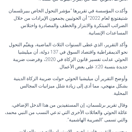
وأكدت المؤسسة في تقريرها “مؤشر التحول الخاص ببيرتلسمان
شتيفتونغ لعام 2022” أن الحوثيين يجمعون الإيرادات من خلال
الضرائب المبتكرة والابتزاز والخطف والمصادرة واختلاس
المساعدات الإنسانية.
وأكد التقرير، الذي غطى السنوات الثلاث الماضية، ويقيِّم التحول
نحو الديمقراطية واقتصاد السوق في 137 دولة، أن ميليشيا
الحوثي عدلت تفسير قانون الزكاة في 2020، وفرضت ضريبة
جديدة بنسبة 20٪ على بعض الأعمال.
وأوضح التقرير أن ميليشيا الحوثي حولت ضريبة الزكاة الدينية
بشكل منهجي، مما أدى إلى زيادة شلل ميزانيات المجالس
المحلية.
وقال تقرير برتلسمان، إن المستفيدين من هذا الدخل الإضافي،
عائلة الحوثي والعائلات الأخرى التي تدعي النسب من النبي محمد،
والتي تسمى “الضريبة الهاشمية”.
وبحسب التقرير فإن تراخيص الاستيراد والتصدير والعملات