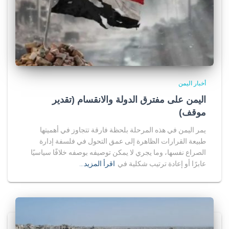
أخبار اليمن
اليمن على مفترق الدولة والانقسام (تقدير
موقف)
يمر اليمن في هذه المرحلة بلحظة فارقة تتجاوز في أهميتها
طبيعة القرارات الظاهرة إلى عمق التحول في فلسفة إدارة
الصراع نفسها، وما يجري لا يمكن توصيفه بوصفه خلافًا سياسيًا
عابرًا أو إعادة ترتيب شكلية في
اقرأ المزيد…