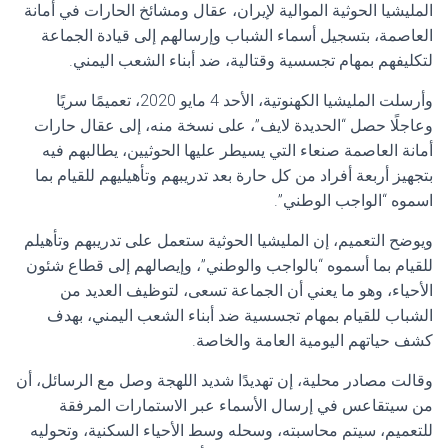
المليشيا الحوثية الموالية لإيران، عقال ومشائخ الحارات في أمانة
العاصمة، بتسجيل أسماء الشباب وإرسالهم إلى قيادة الجماعة
لتكليفهم بمهام تجسسية وقتالية، ضد أبناء الشعب اليمني.
وأرسلت المليشيا الكهنوتية، الأحد 4 مايو 2020، تعميمًا سريًا
وعاجلًا حصل “الحديدة لايف”، على نسخة منه، إلى عقال حارات
أمانة العاصمة صنعاء التي يسيطر عليها الحوثيين، يطالبهم فيه
بتجهيز أربعة أفراد من كل حارة بعد تدريبهم وتأهيليهم للقيام بما
اسموه “الواجب الوطني”.
ويوضح التعميم، إن المليشيا الحوثية ستعمل على تدريبهم وتأهيلم
للقيام بما أسموه “بالواجب والوطني”، وإيصالهم إلى قطاع شئون
الأحياء، وهو ما يعني أن الجماعة تسعى، لتوظيف العديد من
الشباب للقيام بمهام تجسسية ضد أبناء الشعب اليمني، بهدف
كشف حياتهم اليومية العامة والخاصة.
وقالت مصادر محلية، إن تهديدًا شديد اللهجة وصل مع الرسائل، أن
من سيتقاعس في إرسال الأسماء عبر الاستمارات المرفقة
للتعميم، سيتم محاسبته، وسحله وسط الأحياء السكنية، وتحوليه