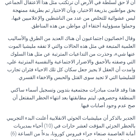
أن لا حق لسلطة في الأرض أن ترتكتب مثل هذا الاعتقال الجماعي
بحق مواطنين بذريعة الاختبار، وبأن الاختيار تم بطريقة ممنهجة
ليس عشوائية للتخلص من عدد من الناشطين والإعلاميين فيها،
وحملوا مسؤولية أختفاء أي مواطن من هذه المناطق.
وقال اخصائيون اجتماعيون أن هناك العديد من الطرق والأساليب
العلمية المتبعة في مثل هذه الحالات والتي لا تفقه مليشيا الموت
عنها شيء، وحذرت من التداعيات المترتبة عن مثل هذا السلوك
التي وصفته بالأحمق والاضرار الاجتماعية والنفسية المترتبة علي،
وامدت أن العقل لا يجيز جعل سكان كل تلك الاحياء فئران تجارب
للمليشيا التي لا تجيد سوى القتل والحبس والاخفاء القسري.
هذا وقد قامت مبادرات مجتمعية بتدوين وتسجيل أسماء ساكني
المنطقة وحصرهم، ليتم مطابقتها بعد انتهاء الحظر المفتعل أن
صح عدم وجود أصابات فيها.
الجدير بالذكر أن ميليشيات الحوثي الانقلابية أعلنت البدء التجريبي
بالحظر الجزئي المؤقت لعشر حارات في (10) أحياء بمديريات
أمانة العاصمة صنعاء جراء فيروس كورونا، بدءاً من الساعة (6)