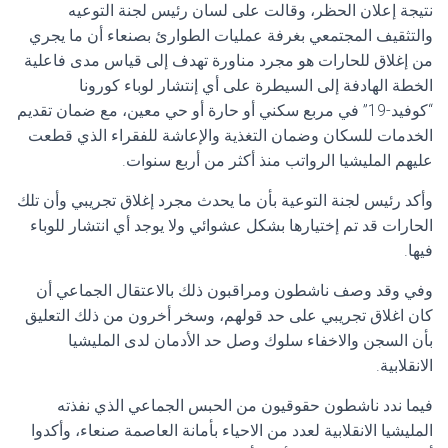
نتيجة إعلان الحظر، وقالت على لسان رئيس لجنة التوعيه
والتثقيف المجتمعي بغرفة عمليات الطوارئ بصنعاء أن ما يجري
من إغلاق للحارات هو مجرد مناورة تهدف إلى قياس مدى فاعلية
الخطة الهادفة إلى السيطرة على أي إنتشار لوباء كورونا
“كوفيد-19” في مربع سكني أو حارة أو حي معين، مع ضمان تقديم
الخدمات للسكان وضمان التغذية والإعاشة للفقراء الذي قطعت
عليهم المليشيا الرواتب منذ أكثر من أربع سنوات.
وأكد رئيس لجنة التوعية بأن ما يحدث مجرد إغلاق تجريبي وأن تلك
الحارات قد تم إختيارها بشكل عشوائي ولا يوجد أي انتشار للوباء
فيها.
وفي وقد وصف ناشطون ومراقبون ذلك بالاعتقال الجماعي أن
كان اغلاق تجريبي على حد قولهم، وسخر أخرون من ذلك التعليق
بأن السجن والاخفاء سلوك وصل حد الأدمان لدى المليشيا
الانقلابية.
فيما ندد ناشطون حقوقيون من الحبس الجماعي الذي نفذته
المليشيا الانقلابية لعدد من الاحياء بأمانة العاصمة صنعاء، وأكدوا