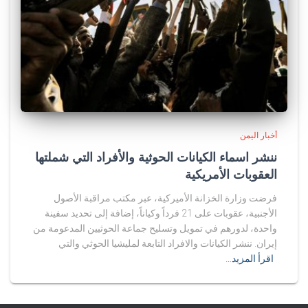
أخبار اليمن
ننشر اسماء الكيانات الحوثية والأفراد التي شملتها
العقوبات الأمريكية
فرضت وزارة الخزانة الأميركية، عبر مكتب مراقبة الأصول
الأجنبية، عقوبات على 21 فرداً وكياناً، إضافة إلى تحديد سفينة
واحدة، لدورهم في تمويل وتسليح جماعة الحوثيين المدعومة من
إيران. ننشر الكيانات والافراد التابعة لمليشيا الحوثي والتي
اقرأ المزيد…