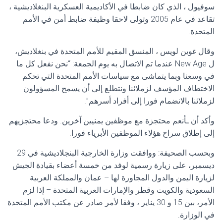
سوفيول ، الذي كان ضابطا في الأكاديمية العسكرية البنغلاديشية ،
تقاعد في عام 2005 وتولى لاحقا وظيفة ضابط أمن في الأمم
المتحدة.
وقال غوين لويس ، المنسق المقيم للأمم المتحدة في بنغلاديش،
ل New Age عندما تم الاتصال به يوم الجمعة: “نحن نفعل كل ما
في وسعنا وبما يتماشى مع سياسات الأمم المتحدة التي تحكم
الاختطاف المؤسف لزملائنا ونتطلع إلى أن يسمح المسؤولون
لزملائنا بالانضمام فورا إلى أفراد أسرهم”.
وأكد أن ـأنعم محتجزة مع موظفين يمنيين آخرين. ودعا محتجزيهم
إلى إطلاق سراح هؤلاء الموظفين الأبرياء فورا.
وبحسب الصحيفة: ووافقت وزارة الخارجية البنجلاديشية في 29
ديسمبر، على زيارة رسمية لوفد من خمسة أعضاء بقيادة الجيش
لزيارة اليمن والدول المجاورة لها – عمان والمملكة العربية
السعودية والكويت وقطر والإمارات العربية المتحدة – إذا لزم
الأمر، بين 15 و 30 يناير ، وفقا لأمر صادر عن مكتب الأمم المتحدة
في الوزارة.