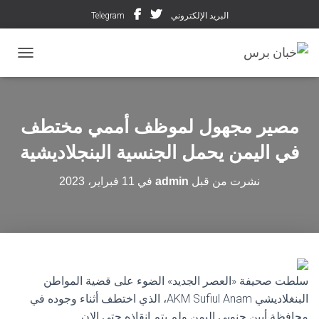
البريد الإلكتروني
Telegram
تبديل ال
مصير مجهول لموظف أممي مختطف
في اليمن يحمل الجنسية البنجلاديشية
نشرت من قبل
admin
في
11 فبراير، 2023
سلطت صحيفة «العصر الجديد» الضوء على قضية المواطن
البنغلاديشي AKM Sufiul Anam، الذي اختطف أثناء وجوده في
محافظة أبين جنوبي اليمن ولم يتم إنقاذه حتى الان.