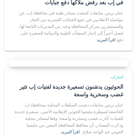
في إب بعد رفض ملاكها دفع جبايات
خبان برس_متابعات كشفت مصادر طبية في محافظة إب، عن
مواصلة الانقلابيين في جمع الجبايات القسرية من التجار
والمستثمرين بمركز المحافظة وعدد من المديريات التابعة لها،
لتصل أخيراً إلى إجبار المنشآت الطبية والدوائية الصغيرة على
دفع
اقرأ المزيد…
أخبار إب
الحوثيون يدشنون تسعيرة جديدة لفتيات إب تثير
غضب وسخرية واسعة
خبان برس_متابعات دشنت السلطات المحلية بمحافظة إب
الخاضعة لسيطرة مليشيا الحوثي الإنقلابية الاثنين، تسعيرة جديدة
للفتيات؛ أثارت غضب وسخرية واسعة؛ وفقا لمصادر محلية.
وذكرت المصادر، أن محافظ المحافظة المعين من مليشيا
الحوثي عبد الواحد صلاح،
اقرأ المزيد…