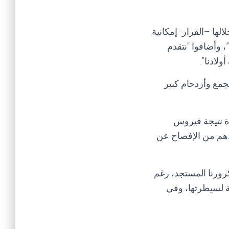
لها –القرار- إمكانية
 وأضافوا “نتقدم
لادنا”.
جمع وأزدحام كبير
ة نتيجة فيروس
يدهم من الإفصاح عن
رورنا المستجد، رغم
ة لسيطرتها، وفي