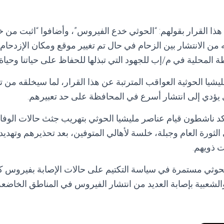
ا القرار بقولهم: “الحوثي خدع الفيروس”، وأضافوا “اثبت من خلا
من الانتشار بين الزحام في حال تم تغيير موقع ومكان الإزدحام”،
المحلية في م/إب للجهود التي تبذلها للحفاظ على حياتنا وحياة أو
يشيا الحوثية العواقب المترتبة عن هذا القرار، لما سيخلقه من ت
ي يؤدي إلى انتشار أسرع في المحافظة على حد تعبيرهم.
 ناشطون قيام عناصر مليشيا الحوثي بتهريب جثث حالات الوفا
ثورة العام وجبلة، خلسة لأهالي المتوفين، بعد تحذيرهم وتهد
ت ذويهم
.
لحوثي مستمرة في سياسة التكتيم على حالات الإصابة بفيروس ك
والشعبية بإصابة العديد من انتشار الفيروس في المناطق الخاضع