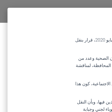
أصدرت سلطة الأمر الواقع بمحافظة إب التابعة لمليشيا الحوثي يوم أمس الثلاثاء 11 مايو 2020، قرار بنقل
ن الصحية وعدد من
ي المحافظة، لمناقشة
اجتماعية، كون هذا
ن فيها، وبأن النقل
باء لجني وجبابة