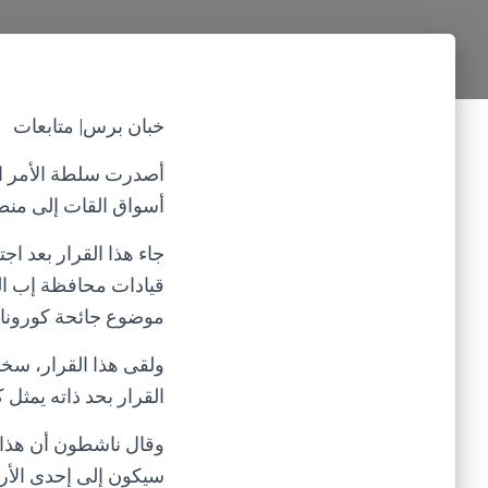
خبان برس| متابعات
أسواق القات إلى منط
جاء هذا القرار بعد 
قيادات محافظة إب الت
موضوع جائحة كورونا “كوفيد-19” وطرق مواجهته والحي
ولقى هذا القرار، سخ
القرار بحد ذاته يمثل
وقال ناشطون أن هذا ال
سيكون إلى إحدى الأراض