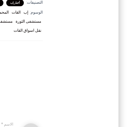
التصنيفات:
أخبار إب
الوسوم:
إب
القات
المحم
مستشفى الثورة
مستشفى
نقل اسواق القات
الاسم
*