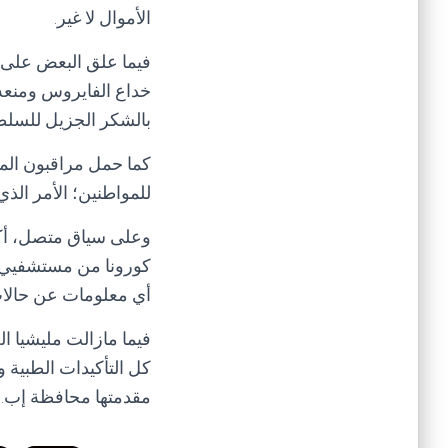
الأموال لا غير.
فيما علق البعض على هذ
خداع الفايروس ومنعه 
بالشكر الجزيل للسلطة 
كما حمل مراقبون المل
للمواطنين؛ الأمر الذ
وعلى سياق متصل، أكد
كورونا من مستشفيي ال
أي معلومات عن حالا
فيما مازالت مليشيا ا
كل التأكيدات الطبية 
مقدمتها محافظة إب.