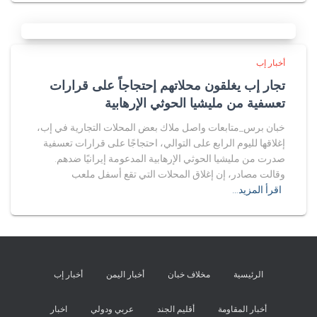
أخبار إب
تجار إب يغلقون محلاتهم إحتجاجاً على قرارات
تعسفية من مليشيا الحوثي الإرهابية
خبان برس_متابعات واصل ملاك بعض المحلات التجارية في إب،
إغلاقها لليوم الرابع على التوالي، احتجاجًا على قرارات تعسفية
صدرت من مليشيا الحوثي الإرهابية المدعومة إيرانيًا ضدهم.
وقالت مصادر، إن إغلاق المحلات التي تقع أسفل ملعب
اقرأ المزيد…
الرئيسية
مخلاف خبان
أخبار اليمن
أخبار إب
أخبار المقاومة
أقليم الجند
عربي ودولي
اخبار