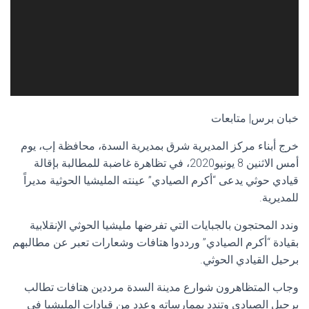
خبان برس| متابعات
خرج أبناء مركز المديرية شرق بمديرية السدة، محافظة إب، يوم
أمس الاثنين 8 يونيو2020، في تظاهرة غاضبة للمطالبة بإقالة
قيادي حوثي يدعى “أكرم الصيادي” عينته المليشيا الحوثية مديراً
للمديرية.
وندد المحتجون بالجبايات التي تفرضها مليشيا الحوثي الإنقلابية
بقيادة “أكرم الصيادي” ورددوا هتافات وشعارات تعبر عن مطالبهم
برحيل القيادي الحوثي.
وجاب المتظاهرون شوارع مدينة السدة مرددين هتافات تطالب
برحيل الصيادي وتندد بممارساته وعدد من قيادات المليشيا في