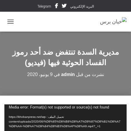
البريد الإلكتروني
Telegram
تبديل ال
مديرية السدة تنتفض ضد أحد رموز
الفساد الحوثية فيها (فيديو)
نشرت من قبل
admin
في
9 يونيو، 2020
مشغل
Media error: Format(s) not supported or source(s) not found
الفيديو
تحميل الملف: https://khobanpress.net/wp-
content/uploads/2020/06/%D9%85%D8%B8%D8%A7%D9%87%D8%B1%D8%A7
%D8%AA-%D8%A7%D9%84%D8%B3%D8%AF%D8%A9.mp4?_=1