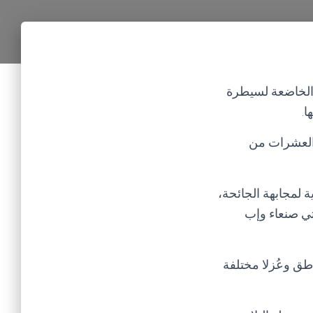
 الخاضعة لسيطرة
ا.
العشرات من
 لمجابهة الجائحة،
ف بمحافظتي صنعاء وإب
طق وعُزلا مختلفة