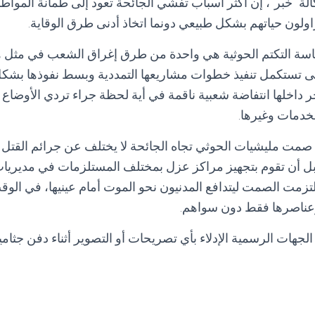
ة “خبر”، إن أكثر أسباب تفشي الجائحة تعود إلى طمأنة المواطني
ولون حياتهم بشكل طبيعي دونما اتخاذ أدنى طرق الوقاية.
اسة التكتم الحوثية هي واحدة من طرق إغراق الشعب في مثل 
حتى تستكمل تنفيذ خطوات مشاريعها التمددية وبسط نفوذها بشكل 
جر داخلها انتفاضة شعبية ناقمة في أية لحظة جراء تردي الأوضاع 
خدمات وغيرها.
صمت مليشيات الحوثي تجاه الجائحة لا يختلف عن جرائم القتل 
ل أن تقوم بتجهيز مراكز عزل بمختلف المستلزمات في مديريا
تزمت الصمت ليتدافع المدنيون نحو الموت أمام عينيها، في الو
وعناصرها فقط دون سواهم.
 الجهات الرسمية الإدلاء بأي تصريحات أو التصوير أثناء دفن جثام