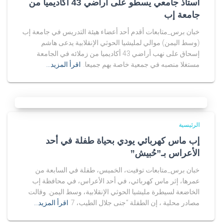
استاذ جامعي يسطو على أراضي 43 أكاديميا من
جامعة إب
خبان برس_متابعات أقدم أحد أعضاء هيئة التدريس في جامعة إب
(وسط اليمن) موالي لمليشيا الحوثي الإنقلابية يدعى هاشم
إسحاق على نهب أراضي 43 أكاديميا من زملائه في الجامعة
مستغلا منصبه في جمعية خاصة بهم جميعا.
اقرأ المزيد…
الرئيسية
إب ماس كهربائي يودي بحياة طفلة في أحد
الأعراس بـ”حُبيش”
خبان برس_متابعات توفيت، الخميس، طفلة في السابعة من
عمرها، إثر ماس كهربائي، في أحد الأعراس، في محافظة إب
الخاضعة لسيطرة مليشيا الحوثي الإنقلابية، وسط اليمن. وقالت
مصادر محلية ، إن الطفلة “جنى جلال الطيب، 7
اقرأ المزيد…