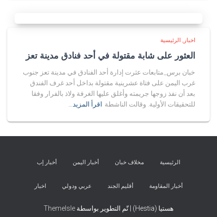
اخبار
الرئيسية
العثور على شابة مقتولة في أحد فنادق مدينة تعز
خبان برس_متابعات عثرت إدارة أحد الفنادق في مدينة تعز جنوب
غرب اليمن على فتاة عشرينية مقتولة بداخل أحد غرف الفندق
بعد أن نفذ زوجها جريمته وأغلق عليها الغرفة ولاذ بالفرار وفقا
للتحقيقات الأولية. وقالت الناشطة
اقرأ المزيد…
الرئيسية
مخلاف خبان
أخبار اليمن
أخبار إب
أخبار المقاومة
أقليم الجند
عربي ودولي
اخبار
هستيا (Hestia) | تّم التطوير بواسطة
ThemeIsle