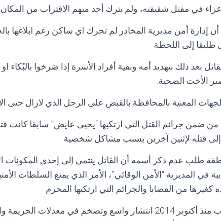
زاء في مقتل شقيقته، ولم يترك أحد منهم الاقتراب من المكان اث
ن إدارة أمن مديرية المخادر لم تحرك اي ساكن رغم ابلاغها با
ل طليقا إلى اللحظة
تل بعد ذلك بتهديد أمه وبقية أفراد الأسرة إذا صَرخوا بالبُكاء او 
 الأخت الضحية.
لجهات المعنية بالمحافظة بالقبض على الرجل الذي لازال حتى الأ
 ضمن جرائم القتل التي ارتكبها “يحيى عايض” سابقا كانت قتل
 إلى قتله لإثنين آخرين بسبب مشاكل شخصية.
قة طلب عدم ذكر أسمه أن القاتل ينتمي إلى إحدى المكونات الأم
ابية في المديرية “الأمن الوقائي”، الأمر الذي يمنع السلطات الأمن
كغيرها من القضايا والجرائم التي ارتكبها المجرم.
هذا وتشهد محافظة إب منذ أكتوبر 2014 انتشار واسع وتضخم في معدلات 