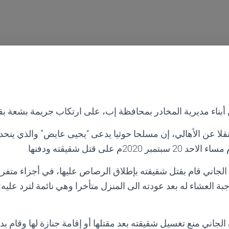
ناء مديرية المخادر بمحافظة إب، على ارتكاب جريمة بشعة بقت
لا عن الأهالي، إن مسلحا حوثيا يدعى “يحيى عايض” والذي ينحد
20م على قتل شقيقته ودفنها.
الجاني قام بقتل شقيقته بإطلاق الرصاص عليها، في أجزاء متف
ة العشاء له بعد عودته الى المنزل متأخرا وهي نائمة لترد علي
اني منع تغسيل شقيقته بعد مقتلها أو إقامة جنازة لها وقام بدفنها