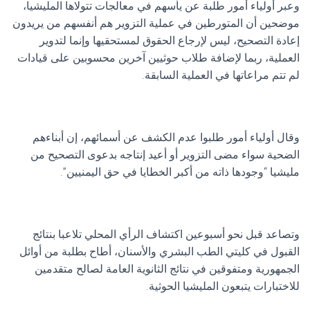
وعبر أولياء أمور طلبة عن يأسهم في معالجات تتولاها المليشيا،
موضحين أن المتورطين في عملية التزوير هم أنفسهم من يريدون
إعادة التصحيح، ليس لإرجاع الحقوق لمستحقيها وإنما لتدوير
العملية، ربما لإضافة طلاب حوثيين آخرين محسوبين على قيادات
لم تتم مراعاتها في العملية السابقة.
وقال أولياء أمور طلبوا عدم الكشف عن أسمائهم، إن أبناءهم
الضحية سواء مضى التزوير أو أعيد إنتاجه بدعوى التصحيح من
مليشيا “وجودها ذاته من أكبر الخطايا في حق اليمنيين”.
وتصاعد قبل نحو أسبوعين اكتشاف الرأي المحلي تلاعبا بنتائج
القبول في كليتي الطب البشري والأسنان، أطاح بطلبة من أوائل
الجمهورية ومتفوقين في نتائج الثانوية العامة لصالح متقدمين
للاختبارات يتبعون المليشيا الحوثية.