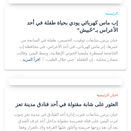
الرئيسية
إب ماس كهربائي يودي بحياة طفلة في أحد
الأعراس بـ”حُبيش”
خبان برس_متابعات توفيت، الخميس، طفلة في السابعة من
عمرها، إثر ماس كهربائي، في أحد الأعراس، في محافظة إب
الخاضعة لسيطرة مليشيا الحوثي الإنقلابية، وسط اليمن. وقالت
مصادر محلية ، إن الطفلة “جنى جلال الطيب، 7
اقرأ المزيد…
اخبار
الرئيسية
العثور على شابة مقتولة في أحد فنادق مدينة تعز
خبان برس_متابعات عثرت إدارة أحد الفنادق في مدينة تعز جنوب
غرب اليمن على فتاة عشرينية مقتولة بداخل أحد غرف الفندق
بعد أن نفذ زوجها جريمته وأغلق عليها الغرفة ولاذ بالفرار وفقا