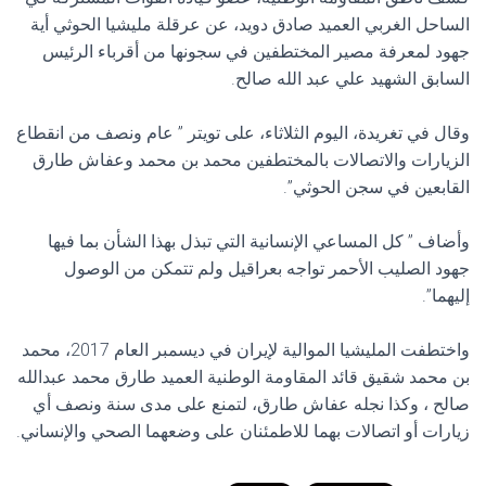
الساحل الغربي العميد صادق دويد، عن عرقلة مليشيا الحوثي أية
جهود لمعرفة مصير المختطفين في سجونها من أقرباء الرئيس
السابق الشهيد علي عبد الله صالح.
وقال في تغريدة، اليوم الثلاثاء، على تويتر ” عام ونصف من انقطاع
الزيارات والاتصالات بالمختطفين محمد بن محمد وعفاش طارق
القابعين في سجن الحوثي”.
وأضاف ” كل المساعي الإنسانية التي تبذل بهذا الشأن بما فيها
جهود الصليب الأحمر تواجه بعراقيل ولم تتمكن من الوصول
إليهما”.
واختطفت المليشيا الموالية لإيران في ديسمبر العام 2017، محمد
بن محمد شقيق قائد المقاومة الوطنية العميد طارق محمد عبدالله
صالح ، وكذا نجله عفاش طارق، لتمنع على مدى سنة ونصف أي
زيارات أو اتصالات بهما للاطمئنان على وضعهما الصحي والإنساني.