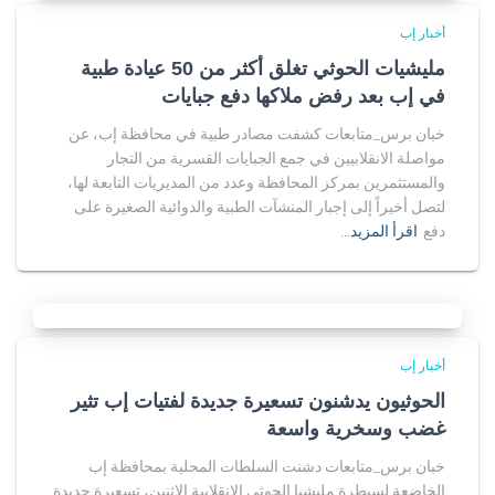
أخبار إب
مليشيات الحوثي تغلق أكثر من 50 عيادة طبية
في إب بعد رفض ملاكها دفع جبايات
خبان برس_متابعات كشفت مصادر طبية في محافظة إب، عن
مواصلة الانقلابيين في جمع الجبايات القسرية من التجار
والمستثمرين بمركز المحافظة وعدد من المديريات التابعة لها،
لتصل أخيراً إلى إجبار المنشآت الطبية والدوائية الصغيرة على
دفع
اقرأ المزيد…
أخبار إب
الحوثيون يدشنون تسعيرة جديدة لفتيات إب تثير
غضب وسخرية واسعة
خبان برس_متابعات دشنت السلطات المحلية بمحافظة إب
الخاضعة لسيطرة مليشيا الحوثي الإنقلابية الاثنين، تسعيرة جديدة