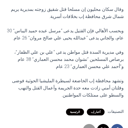
وقال سكان محليون إن مسلحا قتل شقيق زوجته بمديرية يريم
شمال شرق محافظة إب بخلافات أسرية.
وبحسب الأهالي فإن القتيل يدعى “مرسل عبده حميد اليباس” 30
عام، والجاني يدعى “عبدالله يحيى علي صالح مروان” 26 عام.
وفي مديرية السدة قتل مواطن يدعى “علي بن علي الظفار”،
برصاص المسلحين “نشوان محمد محسن العماري” 38 عام
و”أحمد علي محسن العماري” 23 عام.
وتشهد محافظة إب الخاضعة لسيطرة المليشيا الحوثية فوضى
وفلتان أمني زادت معه حدة الجريمة وأعمال القتل والنهب
والسطو على ممتلكات المواطنين.
التصنيفات:
أخبار إب
الرئيسية