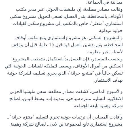
ميدانية في الجماعة.
وقالت مصادر مطلعة، إن مليشيات الحوثي عبر مدير مكتب
الأوقاف بالمحافظة، بندر العسل، تسعى لتحويل مشروع سكني
استثماري “متعثر”، خاص بالمكتب إلى مشروع سكني لقيادات
حوثية ميدانية.
والمشروع السكني، هو مشروع استثماري يتبع مكتب أوقاف
المحافظة، وتم تدشين العمل فيه قبل 15 عاما، قبل أن يتوقف
لأسباب غير معلومة.
وبحسب المصادر، فإن العسل بدأ استكمال تشطيب المشروع
السكني من أموال الأوقاف، ويسعى لتمليكه للقيادات الحوثية التي
تسكن حالياً في “منتجع حراثة”، الذي يجري تسليمه لشركة حوثية
بهدف الاستثمار.
والأسبوع الماضي، كشفت مصادر مطلعة، سعي مليشيا الحوثي
الانقلابية، لتسليم منتزه سياحي، بمدينة إب، وسط اليمن، لصالح
شركة وهمية تابعة للجماعة.
وأفادت المصادر، أن ترتيبات حوثية تجري لتسليم “منتزه حراثة” ـ
مشروع استثماري تابع لمجموعة بن لادن ـ لصالح شركة وهمية