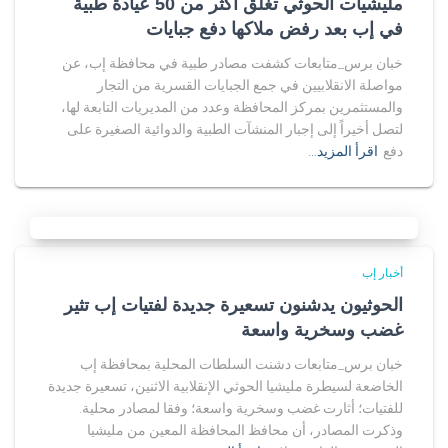
مليشيات الحوثي تغلق أكثر من 50 عيادة طبية
في إب بعد رفض ملاكها دفع جبايات
خبان برس_متابعات كشفت مصادر طبية في محافظة إب، عن
مواصلة الانقلابيين في جمع الجبايات القسرية من التجار
والمستثمرين بمركز المحافظة وعدد من المديريات التابعة لها،
لتصل أخيراً إلى إجبار المنشآت الطبية والدوائية الصغيرة على
دفع
اقرأ المزيد…
أخبار إب
الحوثيون يدشنون تسعيرة جديدة لفتيات إب تثير
غضب وسخرية واسعة
خبان برس_متابعات دشنت السلطات المحلية بمحافظة إب
الخاضعة لسيطرة مليشيا الحوثي الإنقلابية الاثنين، تسعيرة جديدة
للفتيات؛ أثارت غضب وسخرية واسعة؛ وفقا لمصادر محلية.
وذكرت المصادر، أن محافظ المحافظة المعين من مليشيا