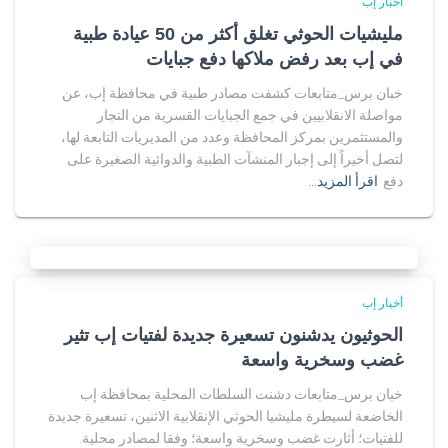
أخبار إب
مليشيات الحوثي تغلق أكثر من 50 عيادة طبية
في إب بعد رفض ملاكها دفع جبايات
خبان برس_متابعات كشفت مصادر طبية في محافظة إب، عن
مواصلة الانقلابيين في جمع الجبايات القسرية من التجار
والمستثمرين بمركز المحافظة وعدد من المديريات التابعة لها،
لتصل أخيراً إلى إجبار المنشآت الطبية والدوائية الصغيرة على
دفع
اقرأ المزيد…
أخبار إب
الحوثيون يدشنون تسعيرة جديدة لفتيات إب تثير
غضب وسخرية واسعة
خبان برس_متابعات دشنت السلطات المحلية بمحافظة إب
الخاضعة لسيطرة مليشيا الحوثي الإنقلابية الاثنين، تسعيرة جديدة
للفتيات؛ أثارت غضب وسخرية واسعة؛ وفقا لمصادر محلية.