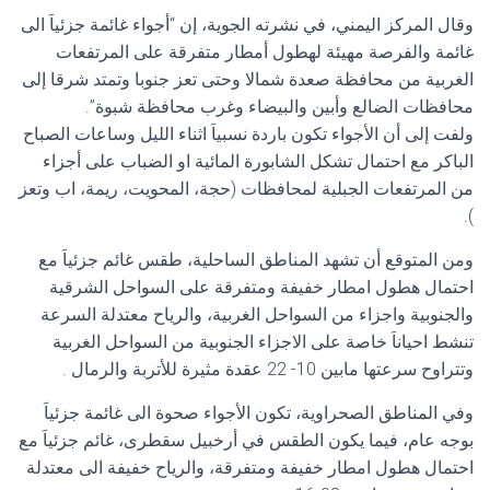
وقال المركز اليمني، في نشرته الجوية، إن “أجواء غائمة جزئياَ الى
غائمة والفرصة مهيئة لهطول أمطار متفرقة على المرتفعات
الغربية من محافظة صعدة شمالا وحتى تعز جنوبا وتمتد شرقا إلى
محافظات الضالع وأبين والبيضاء وغرب محافظة شبوة”.
ولفت إلى أن الأجواء تكون باردة نسبياَ اثناء الليل وساعات الصباح
الباكر مع احتمال تشكل الشابورة المائية او الضباب على أجزاء
من المرتفعات الجبلية لمحافظات (حجة، المحويت، ريمة، اب وتعز
).
ومن المتوقع أن تشهد المناطق الساحلية، طقس غائم جزئياَ مع
احتمال هطول امطار خفيفة ومتفرقة على السواحل الشرقية
والجنوبية واجزاء من السواحل الغربية، والرياح معتدلة السرعة
تنشط احياناَ خاصة على الاجزاء الجنوبية من السواحل الغربية
وتتراوح سرعتها مابين 10- 22 عقدة مثيرة للأتربة والرمال .
وفي المناطق الصحراوية، تكون الأجواء صحوة الى غائمة جزئياَ
بوجه عام، فيما يكون الطقس في أرخبيل سقطرى، غائم جزئياَ مع
احتمال هطول امطار خفيفة ومتفرقة، والرياح خفيفة الى معتدلة