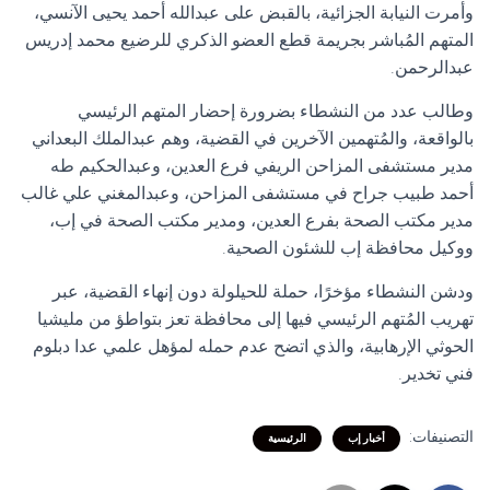
وأمرت النيابة الجزائية، بالقبض على عبدالله أحمد يحيى الآنسي،
المتهم المُباشر بجريمة قطع العضو الذكري للرضيع محمد إدريس
عبدالرحمن.
وطالب عدد من النشطاء بضرورة إحضار المتهم الرئيسي
بالواقعة، والمُتهمين الآخرين في القضية، وهم عبدالملك البعداني
مدير مستشفى المزاحن الريفي فرع العدين، وعبدالحكيم طه
أحمد طبيب جراح في مستشفى المزاحن، وعبدالمغني علي غالب
مدير مكتب الصحة بفرع العدين، ومدير مكتب الصحة في إب،
ووكيل محافظة إب للشئون الصحية.
ودشن النشطاء مؤخرًا، حملة للحيلولة دون إنهاء القضية، عبر
تهريب المُتهم الرئيسي فيها إلى محافظة تعز بتواطؤ من مليشيا
الحوثي الإرهابية، والذي اتضح عدم حمله لمؤهل علمي عدا دبلوم
فني تخدير.
التصنيفات:
أخبار إب
الرئيسية