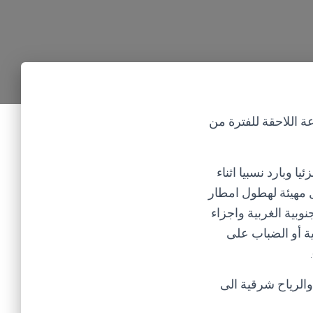
وطني للأرصاد نشرتته اليومية لأحوال الطقس المتوقع خلال الــــ72ساعة اللاحقة للفترة من
 وبارد نسبيا اثناء
ل مهيئة لهطول امطار
نوبية الغربية واجزاء
ة أو الضباب على
الرياح شرقية الى