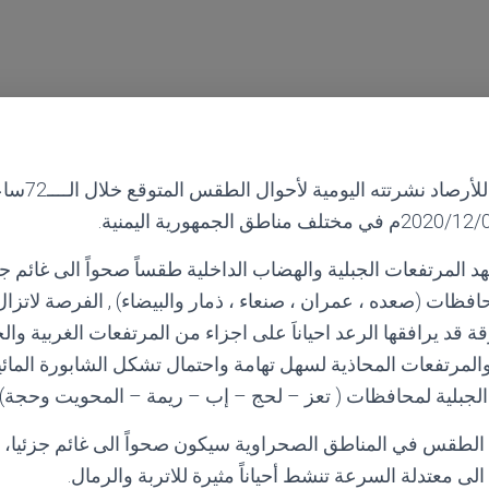
أصدر المركز ال
المرتفعات الجبلية والهضاب الداخلية طقساً صحواً الى غائم جزئيا
افظات (صعده ، عمران ، صنعاء ، ذمار والبيضاء) , الفرصة لاتزا
ة قد يرافقها الرعد احياناَ على اجزاء من المرتفعات الغربية والج
المرتفعات المحاذية لسهل تهامة واحتمال تشكل الشابورة المائي
لجبلية لمحافظات ( تعز – لحج – إب – ريمة – المحويت وحجة).
 الطقس في المناطق الصحراوية سيكون صحواً الى غائم جزئيا، و
ى معتدلة السرعة تنشط أحياناً مثيرة للاتربة والرمال.