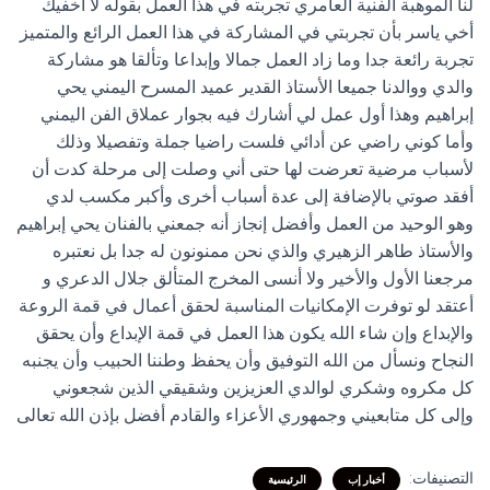
لنا الموهبة الفنية العامري تجربته في هذا العمل بقوله لا أخفيك
أخي ياسر بأن تجربتي في المشاركة في هذا العمل الرائع والمتميز
تجربة رائعة جدا وما زاد العمل جمالا وإبداعا وتألقا هو مشاركة
والدي ووالدنا جميعا الأستاذ القدير عميد المسرح اليمني يحي
إبراهيم وهذا أول عمل لي أشارك فيه بجوار عملاق الفن اليمني
وأما كوني راضي عن أدائي فلست راضيا جملة وتفصيلا وذلك
لأسباب مرضية تعرضت لها حتى أني وصلت إلى مرحلة كدت أن
أفقد صوتي بالإضافة إلى عدة أسباب أخرى وأكبر مكسب لدي
وهو الوحيد من العمل وأفضل إنجاز أنه جمعني بالفنان يحي إبراهيم
والأستاذ طاهر الزهيري والذي نحن ممنونون له جدا بل نعتبره
مرجعنا الأول والأخير ولا أنسى المخرج المتألق جلال الدعري و
أعتقد لو توفرت الإمكانيات المناسبة لحقق أعمال في قمة الروعة
والإبداع وإن شاء الله يكون هذا العمل في قمة الإبداع وأن يحقق
النجاح ونسأل من الله التوفيق وأن يحفظ وطننا الحبيب وأن يجنبه
كل مكروه وشكري لوالدي العزيزين وشقيقي الذين شجعوني
وإلى كل متابعيني وجمهوري الأعزاء والقادم أفضل بإذن الله تعالى
التصنيفات:
أخبار إب
الرئيسية