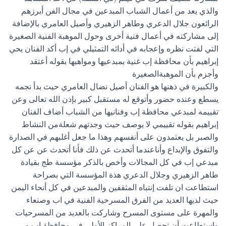
والذي يعد من أعمال الشباب المبدعين في مجال الفن أبرزهم
الرائعون جلال الدعري وطاهر الزهيري وأصيل العامري بالإضافة
إلى مشاركته في أعمال فنية أخرى وحول الموهبة الفنية الصغيرة
التي لفتت نظره وإعجابه في أدائه التمثيلي في إب أكد الفنان يحي
إبراهيم بأن محافظة إب غنية بمبدعيها ومواهبها بقوله أعتقد
وأجزم بأن الموهبةالصغيرة
والكبيرة في ذهنها هو الفنان أصيل نضال العامري حيث بدأ نجمه
يسطع وعنده حضور وأتوقع له مستقبل كبير بإذن الله تعالى وعن
تقييمه لمبدعي محافظة إب وفنانيها من الشباب أضاف الفنان
إبراهيم بقوله تقييمي لا يوصف حيث وجدتهم شعلةمن النشاط
والصبر بل يعتمدون على أنفسهم وهذا ما جعل أغلبهم في الصدارة
والتفوق والإبداع وأناعندما أتحدث عن ذلك فأنا أتحدث عن عن كل
مبدعي إب في كل المجالات وأخص بالذكر مؤسسة طج بقيادة
طاهر الزهيري وجلال الدعري هذة المؤسسة التي بصراحة
استطاعت ان تلفت إنتباه المثقفين والمبدعين في كل أنحاء اليمن
حيث لديها العديد من الفرق المسرحية الفنية في اب وصنعاء
والمهرة على مستوى المسرح وشاركت بالعديد من المسرحيات
واستطاعت أن تحصل على المراكز الأولى في محافظة اب و