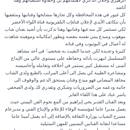
الزهيري وجلال الدعري لاهتمامهم بي وحفاوة استقبالهم وهنا
أناشد
كل غيور في هذة المحافظة وكل تجارها مشايخها وفنانيها ومثقفيها
بأن تتكاتف الأيدي لإعلان قناةإب التلفزيونية قناة اللواء الأخضر
لكي تستثمر كل مبدعيها وفنانيها وهنا تذكرت بأن أشيد بفنان شاب
موهوب ومبدع يبني نفسه بنفسه ويطور امكانياته وموهبته شاهدت
له أعمال في اليوتيوب وفي قناته
كثيرة وعديدة لكن عندما التقيت به شخصيٱ في أحد مشاهد
المسلسل انبهرت بأدائه وحفاظه على مستوى عالي من الإبداع
أتمنى له مستقبل كبير يستمر في أخلاقه وتعامله وأحاسيسه
ومشاعره الطيبة كي يصل الى أعلى المراتب بالطبع ولدي الشاب
مجاهد البيضاني فهو مبدع وفنان يستحق الدعم والوقوف الى
جانبه ودعمه من الضروريات وشكري وتقدري لك ولدي الصحفي
ياسر عباد على هذا اللقاء العابر
ويعد الفنان القدير يحي إبراهيم من ألمع نجوم الفن اليمني حيث
يعمل مديرا عاما لمؤسسة الوفاء للإعلام والإنتاج الفني و مديرعام
مسرح الشباب بوزارة الثقافة بالإضافة إلى أنه يعمل أمينا عاما
مساعدا لنقابة الفنانين اليمنيين للمهن التمثيلية