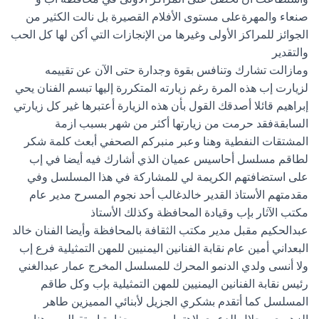
صنعاء والمهرةعلى مستوى الأفلام القصيرة بل نالت الكثير من
الجوائز للمراكز الأولى وغيرها من الإنجازات التي أكن لها كل الحب
والتقدير
ومازالت تشارك وتنافس بقوة وجدارة حتى الآن عن تقييمه
لزيارت إب هذه المرة رغم زيارته المتكررة إليها تبسم الفنان يحي
إبراهيم قائلا أصدقك القول بأن هذه الزيارة أعتبرها غير كل زيارتي
السابقةفقد حرمت من زيارتها أكثر من شهر بسبب ازمة
المشتقات النفطية وهنا وعبر منبركم الصحفي أبعث كلمة شكر
لطاقم مسلسل أحاسيس عميان الذي أشارك فيه أيضا في إب
على استضافتهم الكريمة لي للمشاركة في هذا المسلسل وفي
مقدمتهم الأستاذ القدير خالدغالب أحد نجوم المسرح مدير عام
مكتب الآثار بإب وقيادة المحافظة وكذلك الأستاذ
عبدالحكيم مقبل مدير مكتب الثقافة بالمحافظة وأيضا الفنان خالد
البعداني أمين عام نقابة الفنانين اليمنيين للمهن التمثيلية فرع إب
ولا أنسى ولدي الدنمو المحرك للمسلسل المخرج عمار عبدالغني
رئيس نقابة الفنانين اليمنيين للمهن التمثيلية بإب وكل طاقم
المسلسل كما أتقدم بشكري الجزيل لأبنائي المميزين طاهر