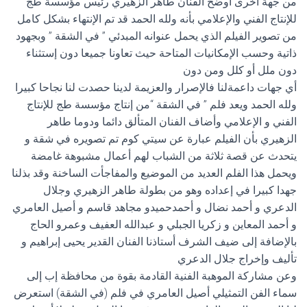
من جهة أخرى أوضح الفنان طاهر الزهيري رئيس مؤسسة طج
للإنتاج الفني والإعلامي بأنه ولله الحمد قد تم الإنتهاء بشكل كامل
من تصوير الفيلم الذي يحمل عنوانه المبدئي ” في الشقة ” وبجهود
ذاتية وحسب الإمكانيات المتاحة حيث تعاونا جميعا دون إستثناء
دون ملل أو كلل ومن دون
أي جهات داعمةلنا فالإصرار والعزيمة لدينا حصدت لنا نجاحا كبيرا
ولله الحمد ويعد فلم ” في الشقة “من إنتاج مؤسسة طج للإنتاج
الفني و الإعلامي وأضاف الفنان المتألق دائما ودوما طاهر
الزهيري بأن الفيلم عبارة عن سيتي كوم تم تصويره في شقة و
يتحدث عن قصة ثلاثة من الشباب لهم أعمال مشبوهة غامضة
ويحمل هذا الفلم العديد من الموضيع والمفاجأت الساخنة وقد بذلنا
جهدا كبيرا في إعداده وهو من بطولة طاهر الزهيري وجلال
الدعري و أحمد نضال و أحمدحميدو مجاهد قاسم و أصيل العامري
و أحمد المعاين و زكريا الجبلي و عبدالله العفيف وعمرو الحاج
بالإضافة إلى ضيف الشرف أستاذنا الفنان القدير يحيى إبراهيم و
تأليف وإخراج جلال الدعري
وعن مشاركة الموهبة الفنية القادمة بقوة من محافظة إب إلى
سماء الفن التمثيلي أصيل العامري في فلم (في الشقة) استعرض