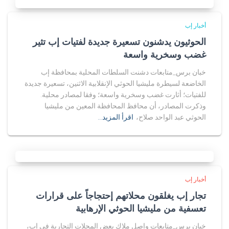
أخبار إب
الحوثيون يدشنون تسعيرة جديدة لفتيات إب تثير
غضب وسخرية واسعة
خبان برس_متابعات دشنت السلطات المحلية بمحافظة إب
الخاضعة لسيطرة مليشيا الحوثي الإنقلابية الاثنين، تسعيرة جديدة
للفتيات؛ أثارت غضب وسخرية واسعة؛ وفقا لمصادر محلية.
وذكرت المصادر، أن محافظ المحافظة المعين من مليشيا
الحوثي عبد الواحد صلاح،
اقرأ المزيد…
أخبار إب
تجار إب يغلقون محلاتهم إحتجاجاً على قرارات
تعسفية من مليشيا الحوثي الإرهابية
خبان برس_متابعات واصل ملاك بعض المحلات التجارية في إب،