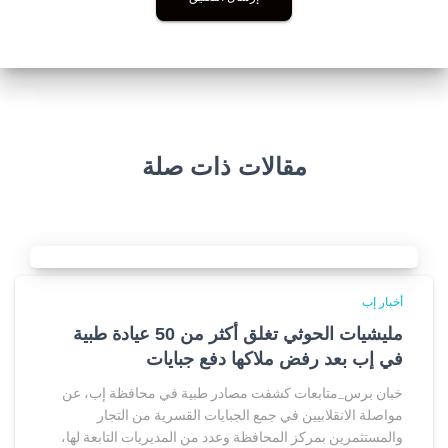
مقالات ذات صلة
أخبار إب
مليشيات الحوثي تغلق أكثر من 50 عيادة طبية
في إب بعد رفض ملاكها دفع جبايات
خبان برس_متابعات كشفت مصادر طبية في محافظة إب، عن
مواصلة الانقلابيين في جمع الجبايات القسرية من التجار
والمستثمرين بمركز المحافظة وعدد من المديريات التابعة لها،