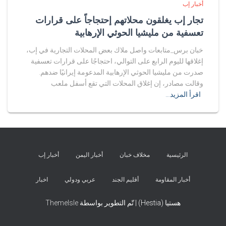
أخبار إب
تجار إب يغلقون محلاتهم إحتجاجاً على قرارات
تعسفية من مليشيا الحوثي الإرهابية
خبان برس_متابعات واصل ملاك بعض المحلات التجارية في إب،
إغلاقها لليوم الرابع على التوالي، احتجاجًا على قرارات تعسفية
صدرت من مليشيا الحوثي الإرهابية المدعومة إيرانيًا ضدهم.
وقالت مصادر، إن إغلاق المحلات التي تقع أسفل ملعب
اقرأ المزيد…
الرئيسية
مخلاف خبان
أخبار اليمن
أخبار إب
أخبار المقاومة
أقليم الجند
عربي ودولي
اخبار
هستيا (Hestia) | تّم التطوير بواسطة
ThemeIsle