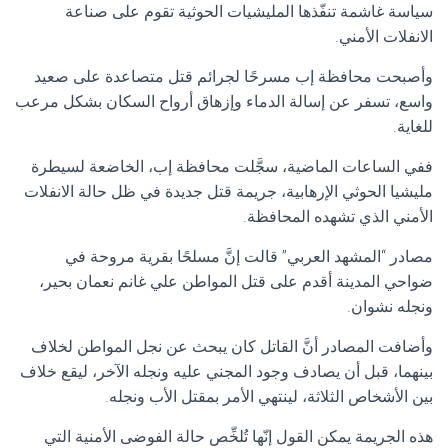
سياسة غاشمة تنفّذها المليشيات الحوثية تقوم على صناعة
الانفلات الأمني.
وأصبحت محافظة إب مسرحًا لجرائم قتل متصاعدة على صعيد
واسع، تسفر عن إسالة الدماء وإزهاق أرواح السكان بشكل مرعب
للغاية.
ففي الساعات الماضية، سجَّلت محافظة إب، الخاضعة لسيطرة
مليشيا الحوثي الإرهابية، جريمة قتل جديدة في ظل حالة الانفلات
الأمني الذي تشهده المحافظة.
مصادر “المشهد العربي” قالت إنَّ مسلحًا بقرية مروحة في
ضواحي المدينة أقدم على قتل المواطن علي غانم نعمان بحير،
ونجله نشوان.
وأضافت المصادر أنَّ القاتل كان يبحث عن نجل المواطن لخلاف
بينهما، قبل أن يصادف وجود المجني عليه ونجله الآخر، ليقع خلاف
بين الأشخاص الثلاثة، لينتهي الأمر بمقتل الأب ونجله.
هذه الجريمة يمكن القول إنّها تُلخِّص حالة الفوضى الأمنية التي