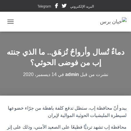
البريد الإلكتروني
Telegram
تبديل ال
دماءٌ تُسال وأرواحٌ تُزهَق.. ما الذي جنته
إب من فوضى الحوثي؟
نشرت من قبل
admin
في
14 ديسمبر، 2020
يبدو أنّ محافظة إب، ستظل تدفع كلفة باهظة من جرّاء خضوعها
لسيطرة المليشيات الحوثية الموالية لإيران.
محافظة إب تشهد ترديًّا فظيعًا على الصعيد الأمني، وذلك على إثر