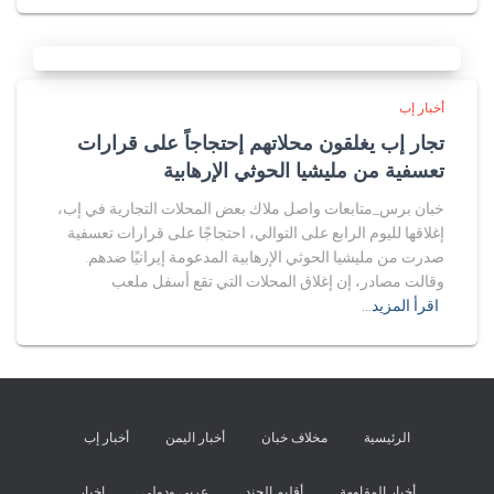
أخبار إب
تجار إب يغلقون محلاتهم إحتجاجاً على قرارات
تعسفية من مليشيا الحوثي الإرهابية
خبان برس_متابعات واصل ملاك بعض المحلات التجارية في إب،
إغلاقها لليوم الرابع على التوالي، احتجاجًا على قرارات تعسفية
صدرت من مليشيا الحوثي الإرهابية المدعومة إيرانيًا ضدهم.
وقالت مصادر، إن إغلاق المحلات التي تقع أسفل ملعب
اقرأ المزيد…
الرئيسية
مخلاف خبان
أخبار اليمن
أخبار إب
أخبار المقاومة
أقليم الجند
عربي ودولي
اخبار