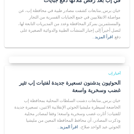
في إب بعد رفض ملاكها دفع جبايات
خبان برس_متابعات كشفت مصادر طبية في محافظة إب، عن
مواصلة الانقلابيين في جمع الجبايات القسرية من التجار
والمستثمرين بمركز المحافظة وعدد من المديريات التابعة لها،
لتصل أخيراً إلى إجبار المنشآت الطبية والدوائية الصغيرة على
دفع
اقرأ المزيد…
أخبار إب
الحوثيون يدشنون تسعيرة جديدة لفتيات إب تثير
غضب وسخرية واسعة
خبان برس_متابعات دشنت السلطات المحلية بمحافظة إب
الخاضعة لسيطرة مليشيا الحوثي الإنقلابية الاثنين، تسعيرة جديدة
للفتيات؛ أثارت غضب وسخرية واسعة؛ وفقا لمصادر محلية.
وذكرت المصادر، أن محافظ المحافظة المعين من مليشيا
الحوثي عبد الواحد صلاح،
اقرأ المزيد…