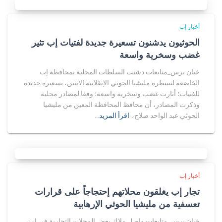
أخبار إب
الحوثيون يدشنون تسعيرة جديدة لفتيات إب تثير
غضب وسخرية واسعة
خبان برس_متابعات دشنت السلطات المحلية بمحافظة إب
الخاضعة لسيطرة مليشيا الحوثي الإنقلابية الاثنين، تسعيرة جديدة
للفتيات؛ أثارت غضب وسخرية واسعة؛ وفقا لمصادر محلية.
وذكرت المصادر، أن محافظ المحافظة المعين من مليشيا
الحوثي عبد الواحد صلاح،
اقرأ المزيد…
أخبار إب
تجار إب يغلقون محلاتهم إحتجاجاً على قرارات
تعسفية من مليشيا الحوثي الإرهابية
خبان برس_متابعات واصل ملاك بعض المحلات التجارية في إب،