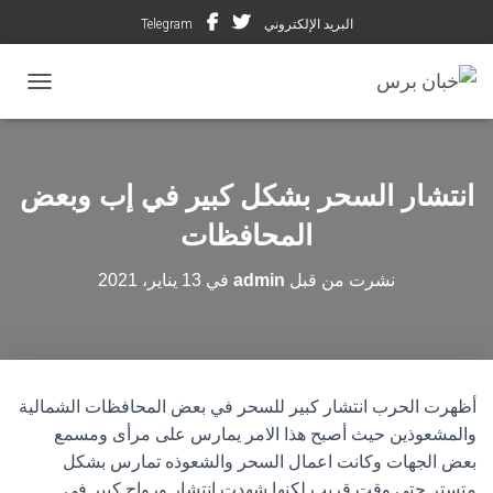
البريد الإلكتروني
Telegram
تبديل ال
انتشار السحر بشكل كبير في إب وبعض
المحافظات
نشرت من قبل
admin
في
13 يناير، 2021
أظهرت الحرب انتشار كبير للسحر في بعض المحافظات الشمالية
والمشعوذين حيث أصبح هذا الامر يمارس على مرأى ومسمع
بعض الجهات وكانت اعمال السحر والشعوذه تمارس بشكل
متستر حتى وقت قريب لكنها شهدت انتشار ورواج كبير في