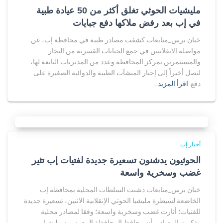
مليشيات الحوثي تغلق أكثر من 50 عيادة طبية
في إب بعد رفض ملاكها دفع جبايات
خبان برس_متابعات كشفت مصادر طبية في محافظة إب، عن
مواصلة الانقلابيين في جمع الجبايات القسرية من التجار
والمستثمرين بمركز المحافظة وعدد من المديريات التابعة لها،
لتصل أخيراً إلى إجبار المنشآت الطبية والدوائية الصغيرة على
دفع
اقرأ المزيد…
أخبار إب
الحوثيون يدشنون تسعيرة جديدة لفتيات إب تثير
غضب وسخرية واسعة
خبان برس_متابعات دشنت السلطات المحلية بمحافظة إب
الخاضعة لسيطرة مليشيا الحوثي الإنقلابية الاثنين، تسعيرة جديدة
للفتيات؛ أثارت غضب وسخرية واسعة؛ وفقا لمصادر محلية.
وذكرت المصادر، أن محافظ المحافظة المعين من مليشيا