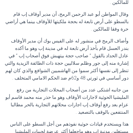
للمالكين .
وقال المواطن أبو عبد الرحمن الرمح، أن مدير أوقاف إب قام
بالسطو على أرض تابعة له بحجة ملكيتها للأوقاف بينما هي أراضي
حرة وفقا للمالكين .
وأضاف الرمح في منشور له على الفيس بوك أن مدير الأوقاف
بندر العسل قام بأخذ أرض تابعة له في مدينة إب وهو ما أكده
عادل الحداد بالقول ” صاحب حجة بيتهبش فوق أصحاب إب ” في
إشارة منه إلى جور وظلم سلاليين حجة ذات الطائفة الزيدية والتي
تنظر إلى نفسها أكثر سموا من الهاشميين الشوافع والذي كان لهم
دور أساسي في ثورتي 48 و62م ضد الحكم الامامي المتخلف .
من جانبه اشتكى عدد من أصحاب المحلات التجارية من رفع
المليشيا الحوثية لاجارات الأوقاف وهو ما حذر منه محمد قاسم أبو
عزام بعد رفع أوقاف إب اجارات محلاتهم التجارية بالحر مطالبا
المنتفعين بالوقف بالتصعيد .
هذا ويستخدم قيادات حوثية نفوذهم من أجل السطو على الناس
مستغلين مدنية إب وهو ماجعلها أكثر عرضة لجبيات المليشيا