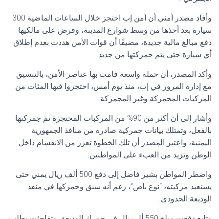
وأفاد مصدر أمني أن أمن إب احتجز خلال الساعات الماضية 300
سيارة بعد أخذها من وسط شوارع المدينة، وفرض على مالكيها
دفع مبالغ مالية جديدة، مضيفًا أن قوات الأمن هددت بعدم إطلاق
أي سيارة حتى يتم جمركتها من جديد.
وأكد المصدر، أن حملة واسعة قامت بها عناصر الأمن، بالتنسيق
مع إدارة المرور في إب، منذ يوم أمس، احتجزوا فيها المئات من
المركبات المجمركة وغير المجمركة.
وأشار إلى أن أكثر من 90% من المركبات المحتجزة تم جمركتها
بالفعل، وتمتلك بيانات جمركية صادرة من منافذ الجمهورية
اليمنية، واعتبر المصدر أن تلك الخطوة تعزز من الانقسام داخل
الوطن وتزيد من العبء على المواطنين.
واضطر المواطن بشير فاضل إلى دفع 500 ألف ريال يمني حتى
يستعيد مركبته، “نوع باص”، رغم أنه سبق وجمركها في منفذ
الوديعة الحدودي.
وتابع دفعت مبلغ 550 أل ريال في جمرك الوديعة، وتفاجئت بطلب