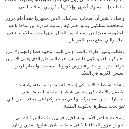
سلطات إب جمارك أخرى، وإلا لن أتمكن من استلام باصي.
وأضاف بشير أن أصحاب المركبات الذين تجمهروا معه أمام مرور
المحافظة يمتلكون وثائق جمركية رسمية صادرة من منافذ تابعة
للحكومة، معبرًا عن استيائه من الحال الذي آلت إليه الأوضاع في
البلاد والتي يدفع ثمنها المواطن.
وطالب بشير أطراف الصراع في اليمن بتحييد قطاع الجمارك من
معاركهم العبثية كون ذلك يمس حياة المواطن الذي يعاني الأمرين؛
جراء الحرب وانتشار فيروس كورونا المستجد، وانعدام فرص
العيش الكريم في البلاد.
ونفذت سلطات الأمن في إب حملة ميدانية واسعة، وانتشرت
الأطقم والآليات في مختلف شوارع المدينة للتفتيش على
السيارات غير المجمركة أو التي تم جمركتها في منافذ اليمن التي
تقع تحت سيطرة الحكومة اليمنية.
وسحبت عناصر الأمن ومسلحين حوثيين مئات المركبات إلى
“حوش مرور المحافظة” في منطقة أبلان بشارع العدين وإدارة