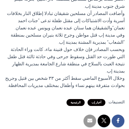
شرق جنوب مدينة إب.
وأضافت المصادر أن مسلحين شقيقان تبادلا إطلاق النار بخلافات
أسرية وأدت الاشتباكات إلى مقتل طفلة تدعى “جنات احمد
نعمان”والشقيقان هما سنان عبده نعمان ويونس عبده نعمان.
وفي مدينة إب قتل مواطن وجرح ثلاثة بنيران مسلحين بمنطقة
“الشعاب” بمديرية المشنة بمدينة إب.
وبحسب المصادر فإن خلاف حول قنينة ماء، كانت وراء الحادثة
التي طورت حد القتل وسقوط جرحى.وفي حادثة ثالثة قتل طفل
نتيجة العبث بالسلاح في منطقة شارع الجامعة بمديرية الظهار
بمدينة إب.
وخلال الأسبوع الماضي سقط أكثر من ٣٣ شخص بين قتيل وجريح
بحوادث متفرقة بينهم نساء وأطفال بمختلف مديريات المحافظة.
التصنيفات:
أخبار إب
الرئيسية