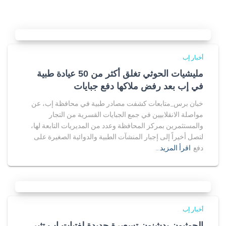
أخبار إب
مليشيات الحوثي تغلق أكثر من 50 عيادة طبية
في إب بعد رفض ملاكها دفع جبايات
خبان برس_متابعات كشفت مصادر طبية في محافظة إب، عن
مواصلة الانقلابيين في جمع الجبايات القسرية من التجار
والمستثمرين بمركز المحافظة وعدد من المديريات التابعة لها،
لتصل أخيراً إلى إجبار المنشآت الطبية والدوائية الصغيرة على
دفع
اقرأ المزيد…
أخبار إب
الحوثيون يدشنون تسعيرة جديدة لفتيات إب تثير