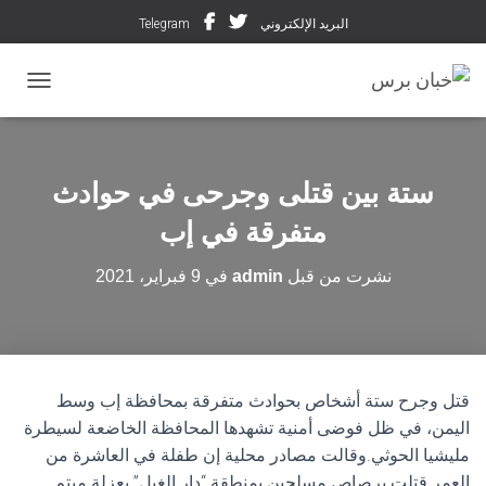
البريد الإلكتروني
Telegram
تبديل ال
ستة بين قتلى وجرحى في حوادث
متفرقة في إب
نشرت من قبل
admin
في
9 فبراير، 2021
قتل وجرح ستة أشخاص بحوادث متفرقة بمحافظة إب وسط
اليمن، في ظل فوضى أمنية تشهدها المحافظة الخاضعة لسيطرة
مليشيا الحوثي.وقالت مصادر محلية إن طفلة في العاشرة من
العمر قتلت برصاص مسلحين بمنطقة “دار الغيل” بعزلة ميتم