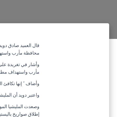
قال العميد صادق دويد
محافظة مأرب واستهداف
وأشار في تغريدة على ح
مأرب واستهداف مطار أ
وأضاف ” إنها تكافئ ال
واعتبر دويد أن الملي
وصعدت المليشيا الموا
إطلاق صواريخ باليستي