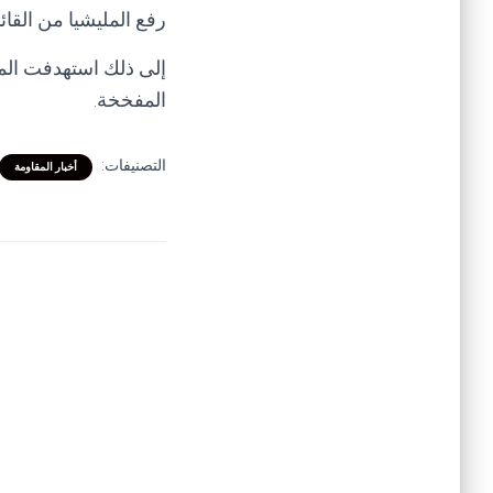
رفع المليشيا من القائ
إلى ذلك استهدفت المل
المفخخة.
التصنيفات:
أخبار المقاومة