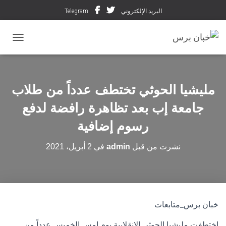
البريد الإلكتروني
Telegram
تبديل ال
مليشيا الحوثي تختطف عدداً من طلاب
جامعة إب بعد تظاهرة رافضة لدفع
رسوم إضافية
نشرت من قبل
admin
في
2 أبريل، 2021
خبان برس_متابعات
اختطفت مليشيا الحوثي الإنقلابية يوم امس الخميس عدداً من