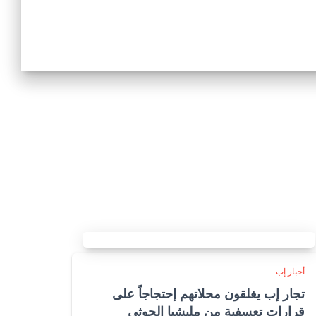
أخبار إب
تجار إب يغلقون محلاتهم إحتجاجاً على
قرارات تعسفية من مليشيا الحوثي