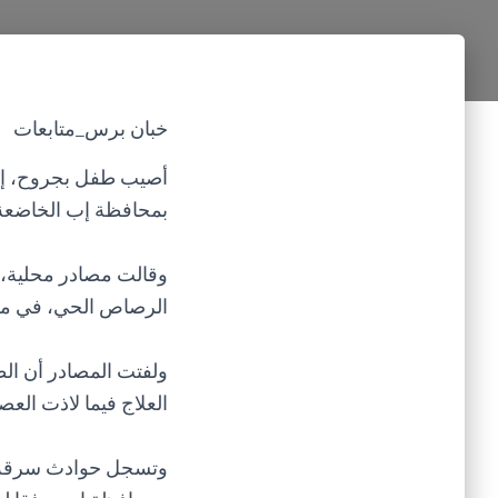
خبان برس_متابعات
أصيب طفل بجروح، إثر
بمحافظة إب الخاضعة ل
وقالت مصادر محلية، 
الرصاص الحي، في محاو
ولفتت المصادر أن ا
العلاج فيما لاذت العصا
وتسجل حوادث سرقة ال