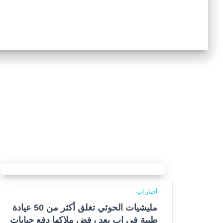
أخبار إب
مليشيات الحوثي تغلق أكثر من 50 عيادة
طبية في إب بعد رفض ملاكها دفع جبايات