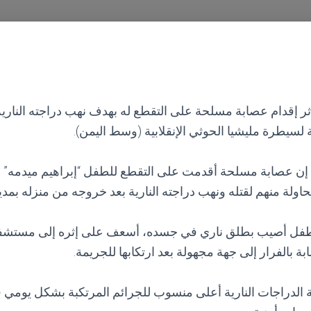
 إقدام عصابة مسلحة على التقطع له بهدف نهب دراجته النارية
سيطرة مليشيا الحوثي الإنقلابية (وسط اليمن).
إن عصابة مسلحة أقدمت على التقطع للطفل “إبراهيم ميدمه” 
لة منهم لقتله ونهب دراجته النارية بعد خروجه من منزله بمدير
لطفل أصيب بطلق ناري في جسده، أسعف على إثره إلى مستشفى
بة بالفرار إلى جهة مجهولة بعد ارتكابها للجريمة.
دراجات النارية أعلى منسوب للجرائم المرتكبة بشكل يومي ف