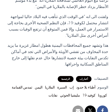
تزامنا مع اليوم العالمي لمكافحة الملاريا أنه “مع بدء موسم
الأمطار يزداد خطر الإصابة بالملاريا في اليمن”.
ولفتت الى انه “في الوقت الذي تتأهب فيه البلاد حاليا لمواجهة
انتشار محتمل لكوفيد-19، فإن النظم الصحية الأخرى بحاجة إلى
الاستمرار في العمل، وإلا فمن المتوقع أن ترتفع الوفيات بسبب
أمراض أخرى مثل الملاريا”.
هذا وتشهد جميع المحافظات اليمنية هطول امطار غزيرة ما يزيد
حدة المخاوف من تفشي الأوبئة والأمراض التي تجد في أماكن
تكدس النفايات بيئة خصبة لانتشارها حال عدم نقلها إلى خارج
المناطق السكانية واحراقها.
التصنيفات:
أخبار إب
الرئيسية
الوسوم:
أطباء بلا حدود
إب
السبرة
الملاريا
اليمن
تمدس القمامة
كورونا
كوفيد-19
مليشيا الحوثي
نفايات