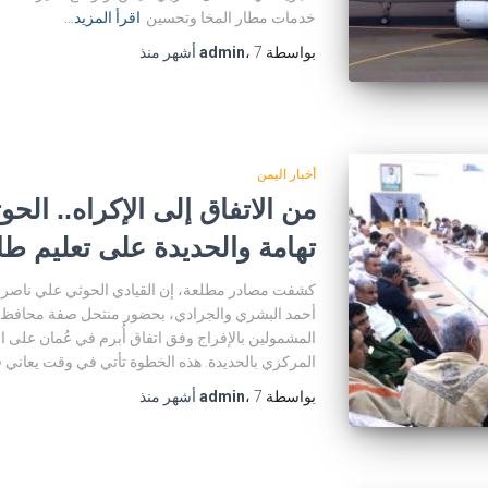
خدمات مطار المخا وتحسين
اقرأ المزيد…
بواسطة
7 أشهر
،
admin
منذ
أخبار اليمن
من الاتفاق إلى الإكراه.. الح
تهامة والحديدة على تعليم ط
كشفت مصادر مطلعة، إن القيادي الحوثي علي ناصر
أحمد البشري والجرادي، بحضور منتحل صفة محافظ ال
المشمولين بالإفراج وفق اتفاق أُبرم في عُمان على
المركزي بالحديدة. هذه الخطوة تأتي في وقت يعاني في
بواسطة
7 أشهر
،
admin
منذ