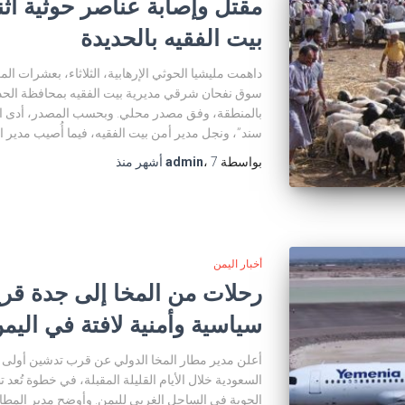
مقتل وإصابة عناصر حوثية أثن
بيت الفقيه بالحديدة
داهمت مليشيا الحوثي الإرهابية، الثلاثاء، بعشرات 
سوق نفحان شرقي مديرية بيت الفقيه بمحافظة الحدي
بالمنطقة، وفق مصدر محلي. وبحسب المصدر، أدى ال
سند”، ونجل مدير أمن بيت الفقيه، فيما أُصيب مدير 
بواسطة
7 أشهر
،
admin
منذ
أخبار اليمن
رحلات من المخا إلى جدة قري
سياسية وأمنية لافتة في اليم
أعلن مدير مطار المخا الدولي عن قرب تدشين أولى ا
السعودية خلال الأيام القليلة المقبلة، في خطوة تُعد 
الجوية في الساحل الغربي لليمن. وأوضح مدير المطا