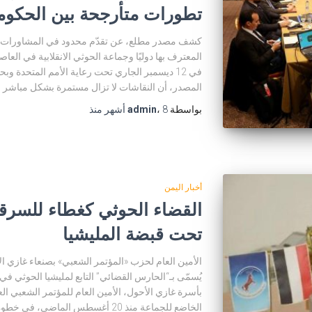
تطورات متأرجحة بين الحكوم
كشف مصدر مطلع، عن تقدّم محدود في المشاورات اليم
المعترف بها دوليًا وجماعة الحوثي الانقلابية في الع
في 12 ديسمبر الجاري تحت رعاية الأمم المتحدة 
المصدر، أن النقاشات لا تزال مستمرة بشكل مباشر
بواسطة
8 أشهر
،
admin
منذ
أخبار اليمن
القضاء الحوثي كغطاء للسرقة
تحت قبضة المليشيا
الأمين العام لحزب «المؤتمر الشعبي» بصنعاء غازي
يُسمّى بـ“الحارس القضائي” التابع لمليشيا الحوثي ف
بأسرة غازي الأحول، الأمين العام للمؤتمر الشعبي ال
الخاضع للجماعة منذ 20 أغسطس الماضي، في خطوة وُصفت