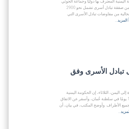
 اتفاق بين الحكومة اليمنية المعترف بها دوليًا وجماعة الحوثي
للإفراج عن القيادي السياسي البارز محمد قحطان ضمن صفقة تبادل أسرى تشمل نحو 2900
الحالية من مفاوضات تبادل الأسرى التي
 المزيد…
ى تبادل الأسرى وفق
لى اليمن، الثلاثاء، إن الحكومة اليمنية
والمليشيا الحوثي الإيرانية، اختتمت اجتماعًا استمر 11 يومًا في سلطنة عُمان، وأسفر عن الاتفاق
يع الأطراف. وأوضح المكتب، في بيان، أن
لمزيد…