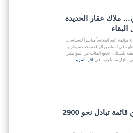
… ملاك عقار الحديدة
البقاء
ة مؤلمة، تُعد انعكاساً مباشراً للسياسات
رهابية في المناطق الواقعة تحت سيطرتها.
ية للسكان، اندفع المئات من المواطنين
إلى منازل مستأجرة، في
اقرأ المزيد…
السياسي محمد قحطان ضمن قائمة تبادل نحو 2900