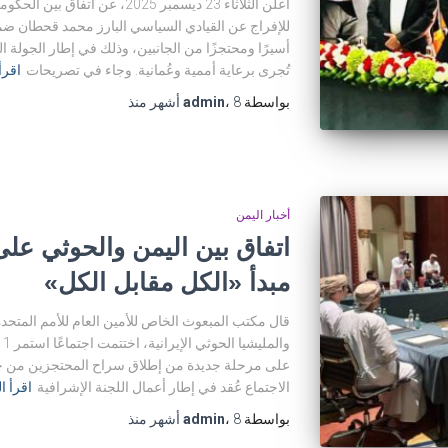
أعلن الثلاثاء 23 ديسمبر 2025، عن
أسيرًا ومحتجزًا من الجانبين، وذلك في إطار الجولة 
تُجرى برعاية أممية وعُمانية. وجاء في تصريحات
اقرأ
بواسطة
8 أشهر
،
admin
منذ
أخبار اليمن
اتفاق بين اليمن والحوثي عل
مبدأ «الكل مقابل الكل»
قال مكتب المبعوث الخاص للأمين العام للأمم المتحدة إ
على مرحلة جديدة من إطلاق سراح المحتجزين من جم
الاجتماع عُقد في إطار أعمال اللجنة الإشرافية
اقرأ ا
بواسطة
8 أشهر
،
admin
منذ